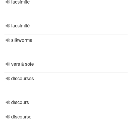
facsimile
facsimilé
silkworms
vers à soie
discourses
discours
discourse