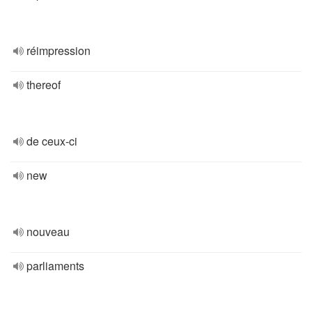
réimpression
thereof
de ceux-ci
new
nouveau
parliaments