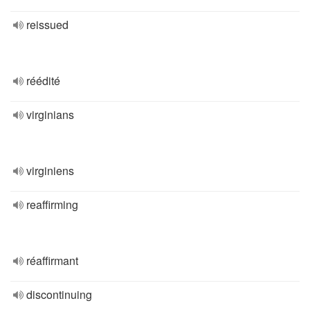
reissued
réédité
virginians
virginiens
reaffirming
réaffirmant
discontinuing