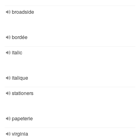
broadside
bordée
italic
italique
stationers
papeterie
virginia