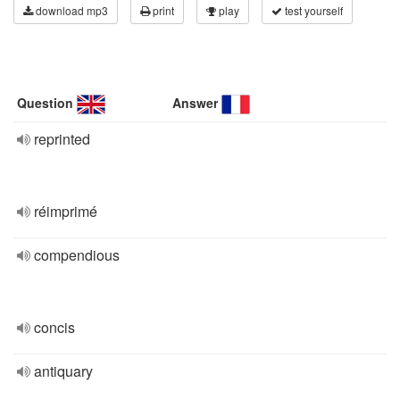
download mp3
print
play
test yourself
Question
Answer
reprinted
réimprimé
compendious
concis
antiquary