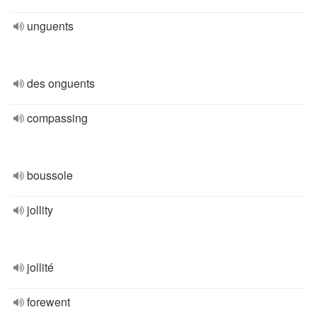
unguents
des onguents
compassing
boussole
jollity
jollité
forewent