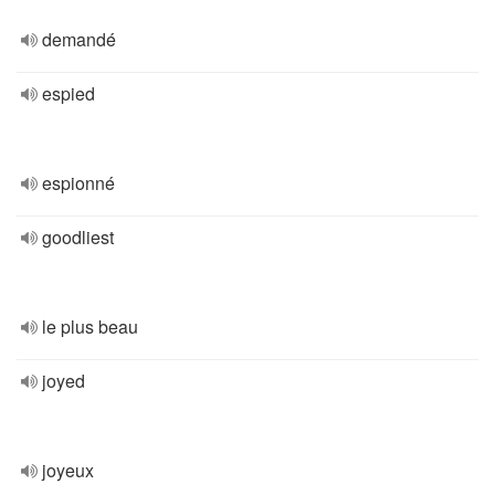
demandé
espied
espionné
goodliest
le plus beau
joyed
joyeux