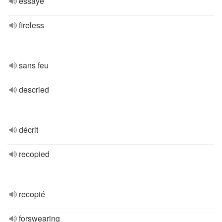
essayé
fireless
sans feu
descried
décrit
recopied
recopié
forswearing