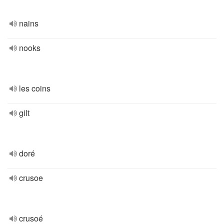
nains
nooks
les coins
gilt
doré
crusoe
crusoé