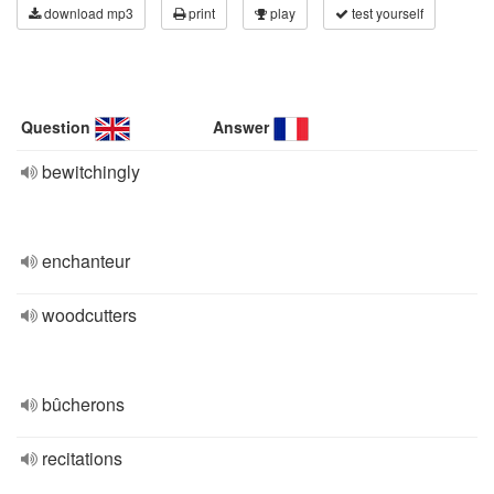
download mp3
print
play
test yourself
Question
Answer
bewitchingly
enchanteur
woodcutters
bûcherons
recitations