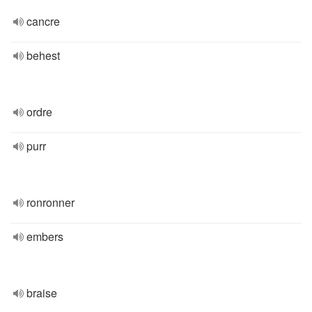
cancre
behest
ordre
purr
ronronner
embers
braise