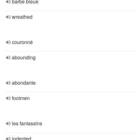
barbe bleue
wreathed
couronné
abounding
abondante
footmen
les fantassins
indented