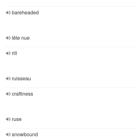
bareheaded
tête nue
rill
ruisseau
craftiness
ruse
snowbound