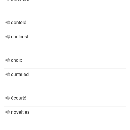
dentelé
choicest
choix
curtailed
écourté
novelties