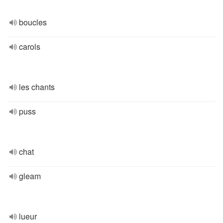
boucles
carols
les chants
puss
chat
gleam
lueur