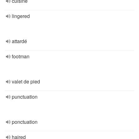
cuisine
lingered
attardé
footman
valet de pied
punctuation
ponctuation
haired