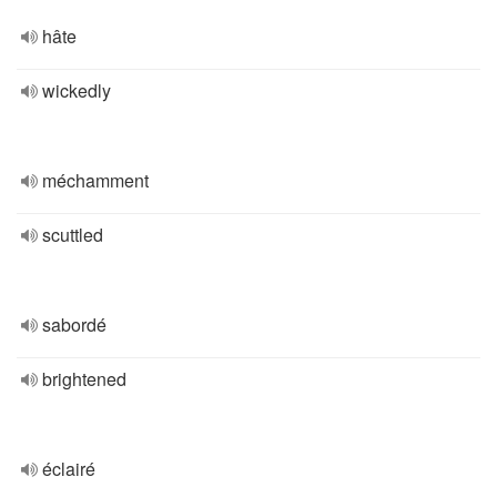
hâte
wickedly
méchamment
scuttled
sabordé
brightened
éclairé