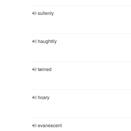
sullenly
haughtily
twined
hoary
evanescent