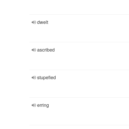
dwelt
ascribed
stupefied
erring