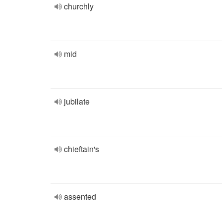
churchly
mid
jubilate
chieftain's
assented