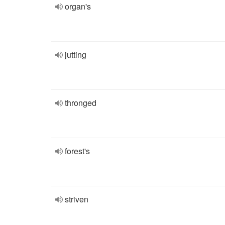
organ's
jutting
thronged
forest's
striven