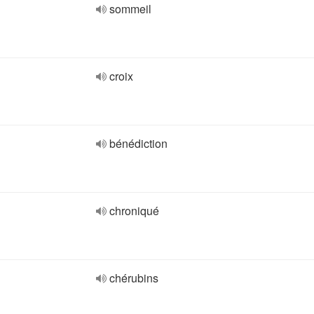
sommeil
croix
bénédiction
chroniqué
chérubins