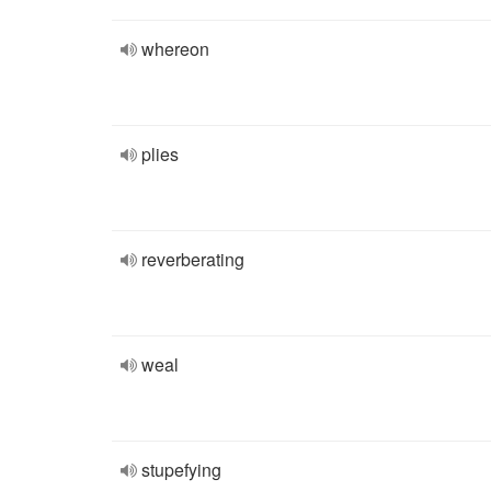
whereon
plies
reverberating
weal
stupefying