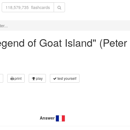
er...
egend of Goat Island" (Peter 
print
play
test yourself
Answer