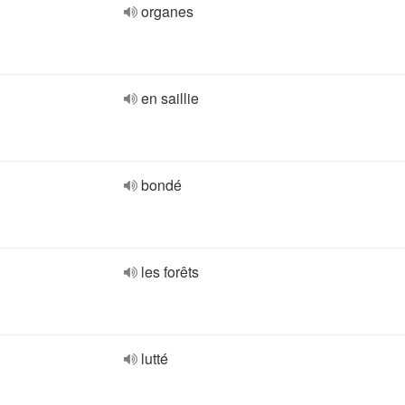
organes
en saillie
bondé
les forêts
lutté