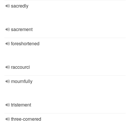
sacredly
sacrement
foreshortened
raccourci
mournfully
tristement
three-cornered