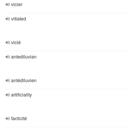
vicier
vitiated
vicié
antediluvian
antédiluvien
artificiality
facticité