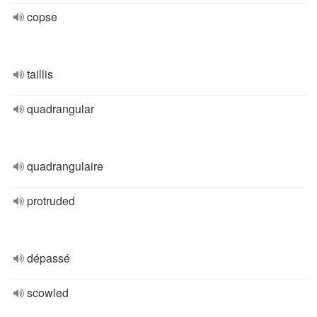
copse
taillis
quadrangular
quadrangulaire
protruded
dépassé
scowled