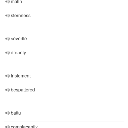
malin
sternness
sévérité
drearily
tristement
bespattered
battu
complacently