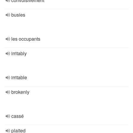
convulsivement
busies
les occupants
irritably
irritable
brokenly
cassé
plaited