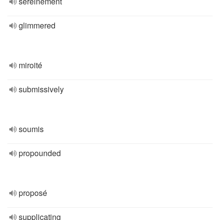
sereinement
glimmered
miroité
submissively
soumis
propounded
proposé
supplicating