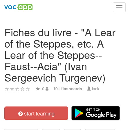
Toggl
navig
Fiches du livre - "A Lear
of the Steppes, etc. A
Lear of the Steppes--
Faust--Acia" (Ivan
Sergeevich Turgenev)
0
101 flashcards
lack
start learning