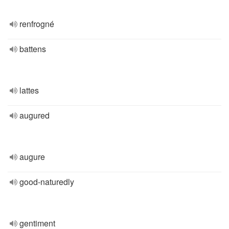
renfrogné
battens
lattes
augured
augure
good-naturedly
gentiment