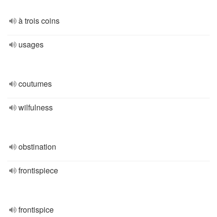
à trois coins
usages
coutumes
wilfulness
obstination
frontispiece
frontispice