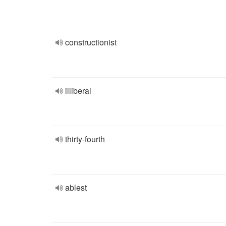
constructionist
illiberal
thirty-fourth
ablest