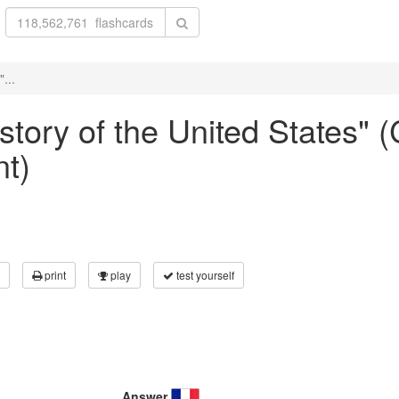
...
istory of the United States" 
nt)
print
play
test yourself
Answer