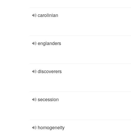
carolinian
englanders
discoverers
secession
homogeneity