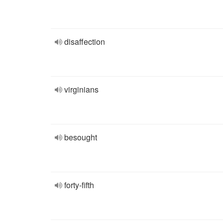
disaffection
virginians
besought
forty-fifth