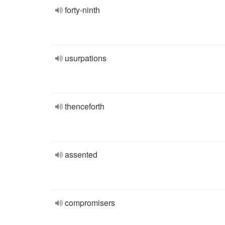
forty-ninth
usurpations
thenceforth
assented
compromisers