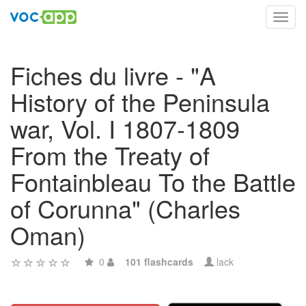
Toggl
navig
Fiches du livre - "A
History of the Peninsula
war, Vol. I 1807-1809
From the Treaty of
Fontainbleau To the Battle
of Corunna" (Charles
Oman)
0
101 flashcards
lack