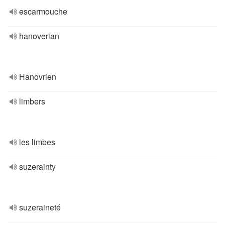
escarmouche
hanoverian
Hanovrien
limbers
les limbes
suzerainty
suzeraineté