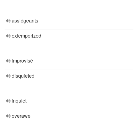
assiégeants
extemporized
improvisé
disquieted
inquiet
overawe