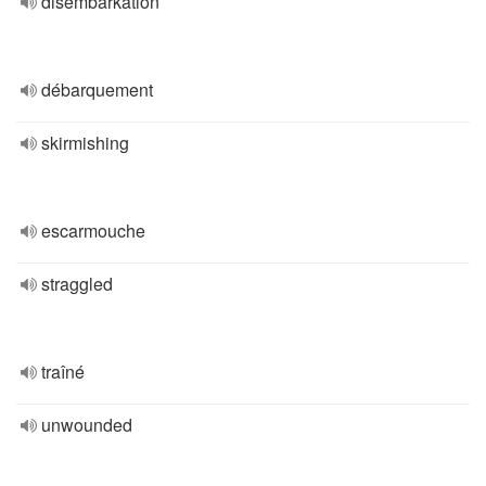
disembarkation
débarquement
skirmishing
escarmouche
straggled
traîné
unwounded