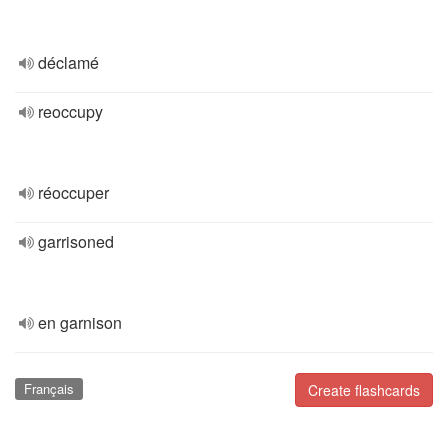
déclamé
reoccupy
réoccuper
garrisoned
en garnison
Français
Create flashcards