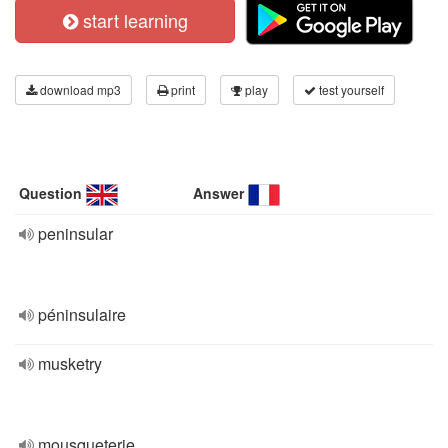
start learning
download mp3
print
play
test yourself
Question
Answer
peninsular
péninsulaire
musketry
mousqueterie