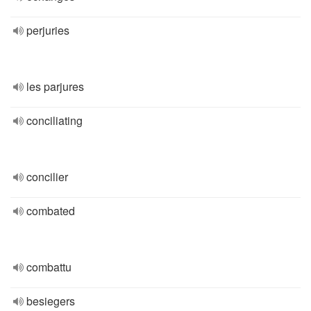
perjuries
les parjures
conciliating
concilier
combated
combattu
besiegers