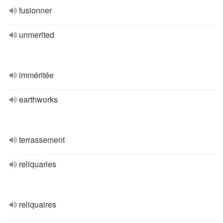
fusionner
unmerited
imméritée
earthworks
terrassement
reliquaries
reliquaires