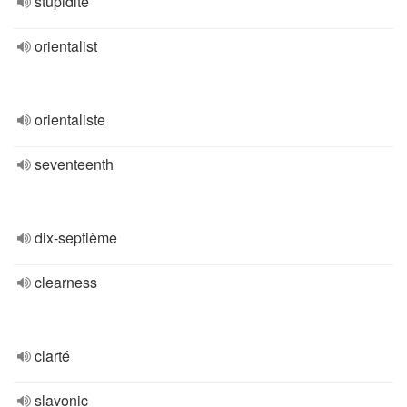
stupidité
orientalist
orientaliste
seventeenth
dix-septième
clearness
clarté
slavonic