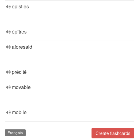
epistles
épîtres
aforesaid
précité
movable
mobile
Français
Create flashcards