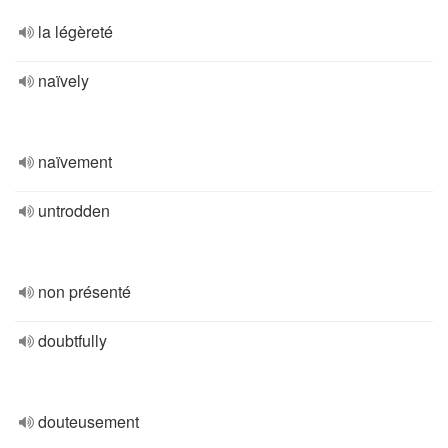
la légèreté
naïvely
naïvement
untrodden
non présenté
doubtfully
douteusement