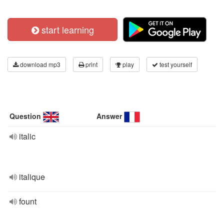
start learning
download mp3
print
play
test yourself
Question
Answer
italic
italique
fount