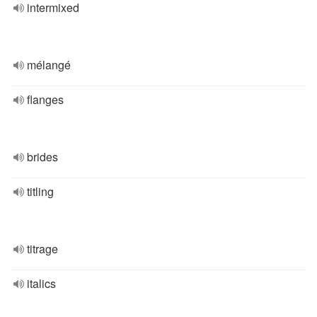
intermixed
mélangé
flanges
brides
titling
titrage
italics