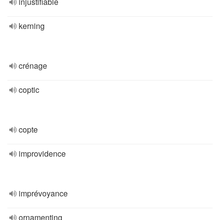
injustifiable
kerning
crénage
coptic
copte
improvidence
imprévoyance
ornamenting