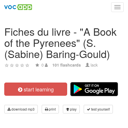
Toggl
navig
Fiches du livre - "A Book
of the Pyrenees" (S.
(Sabine) Baring-Gould)
0
101 flashcards
lack
start learning
download mp3
print
play
test yourself