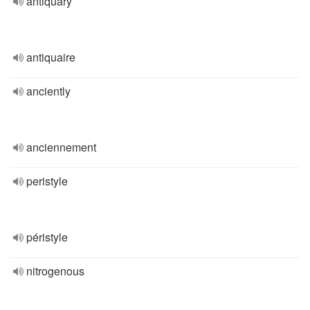
antiquary
antiquaire
anciently
anciennement
peristyle
péristyle
nitrogenous