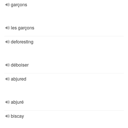
garçons
les garçons
deforesting
déboiser
abjured
abjuré
biscay