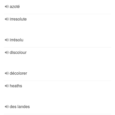
azoté
irresolute
irrésolu
discolour
décolorer
heaths
des landes