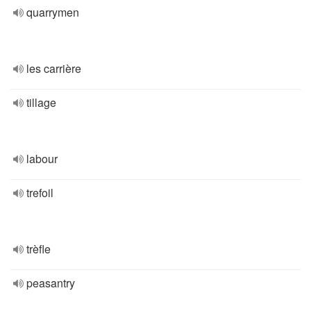
quarrymen
les carrière
tillage
labour
trefoil
trèfle
peasantry