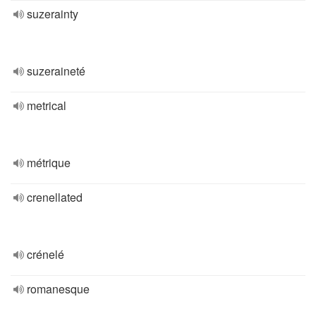
suzerainty
suzeraineté
metrical
métrique
crenellated
crénelé
romanesque