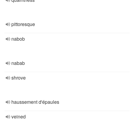
pittoresque
nabob
nabab
shrove
haussement d'épaules
veined