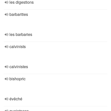
les digestions
barbarities
les barbaries
calvinists
calvinistes
bishopric
évêché
quaintness