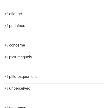
allongé
pertained
concerné
picturesquely
pittoresquement
unperceived
non perçu