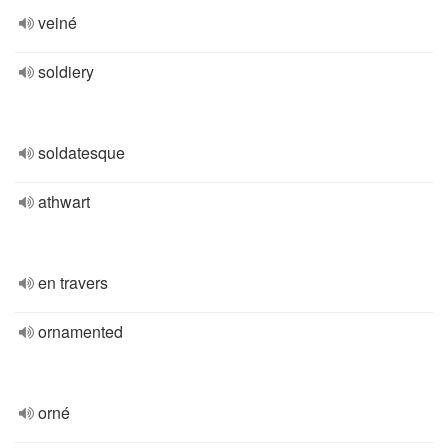
veiné
soldiery
soldatesque
athwart
en travers
ornamented
orné