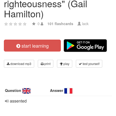
righteousness" (Gail
Hamilton)
0
101 flashcards
lack
start learning
download mp3
print
play
test yourself
Question
Answer
assented