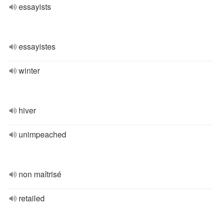
essayists
essayistes
winter
hiver
unimpeached
non maîtrisé
retailed