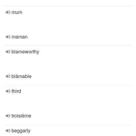
mum
maman
blameworthy
blâmable
third
troisième
beggarly