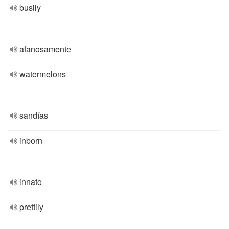
busily
afanosamente
watermelons
sandías
inborn
innato
prettily