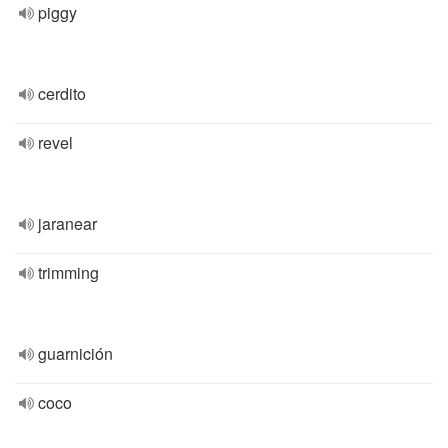
piggy
cerdito
revel
jaranear
trimming
guarnición
coco