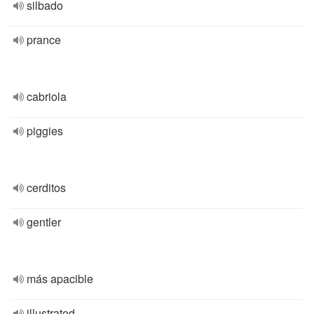
silbado
prance
cabriola
piggies
cerditos
gentler
más apacible
illustrated