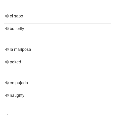
el sapo
butterfly
la mariposa
poked
empujado
naughty