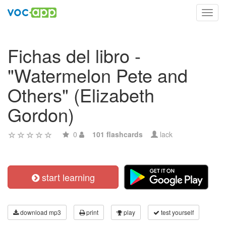
Toggl
navig
Fichas del libro -
"Watermelon Pete and
Others" (Elizabeth
Gordon)
0
101 flashcards
lack
start learning
download mp3
print
play
test yourself