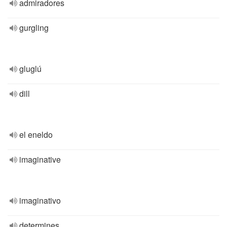
admiradores
gurgling
gluglú
dill
el eneldo
imaginative
imaginativo
determines