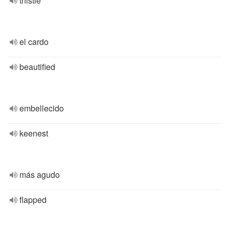
thistle
el cardo
beautified
embellecido
keenest
más agudo
flapped