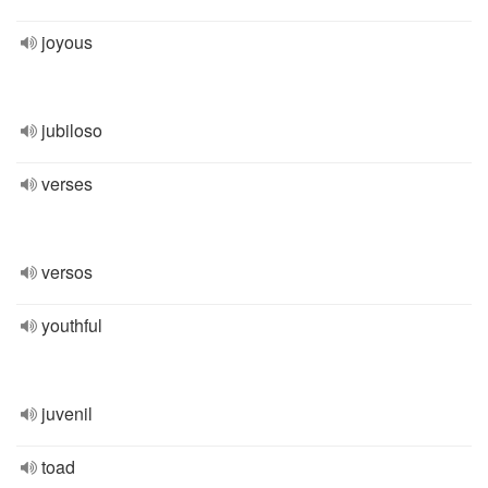
joyous
jubiloso
verses
versos
youthful
juvenil
toad