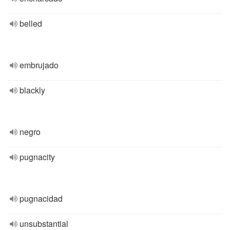
belled
embrujado
blackly
negro
pugnacity
pugnacidad
unsubstantial