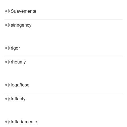
Suavemente
stringency
rigor
rheumy
legañoso
irritably
irritadamente