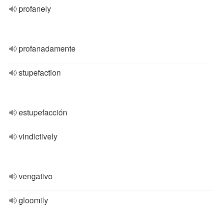
profanely
profanadamente
stupefaction
estupefacción
vindictively
vengativo
gloomily