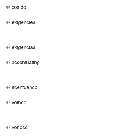
cosido
exigencies
exigencias
accentuating
acentuando
veined
venoso