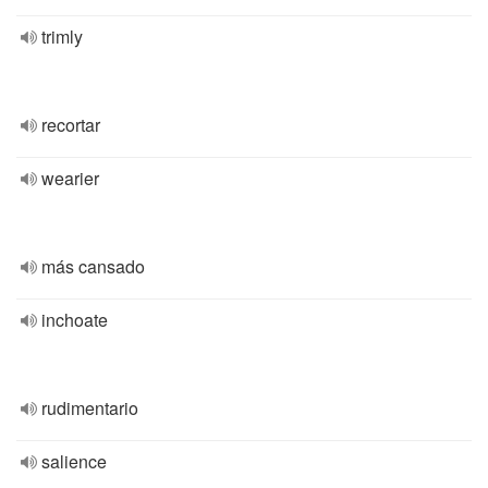
trimly
recortar
wearier
más cansado
inchoate
rudimentario
salience