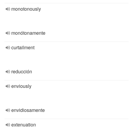
monotonously
monótonamente
curtailment
reducción
enviously
envidiosamente
extenuation