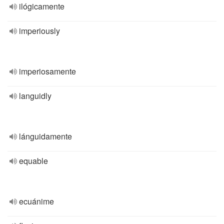
ilógicamente
imperiously
imperiosamente
languidly
lánguidamente
equable
ecuánime