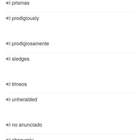
prismas
prodigiously
prodigiosamente
sledges
trineos
unheralded
no anunciado
obscurely