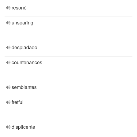
resonó
unsparing
despiadado
countenances
semblantes
fretful
displicente