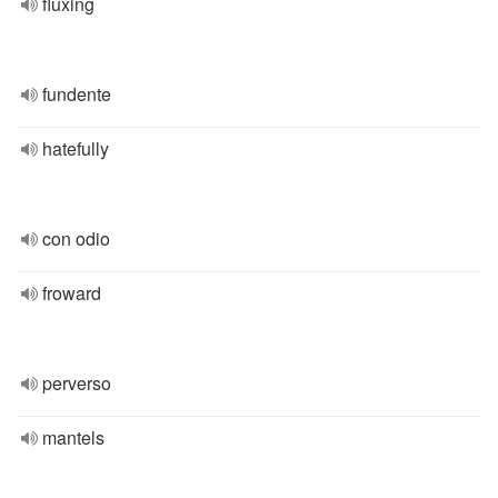
fluxing
fundente
hatefully
con odio
froward
perverso
mantels