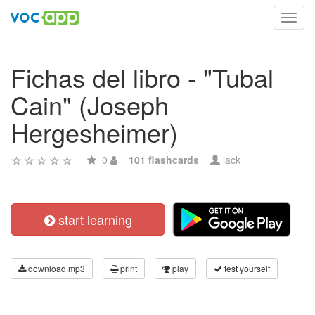
Toggl
navig
Fichas del libro - "Tubal
Cain" (Joseph
Hergesheimer)
0
101 flashcards
lack
start learning
download mp3
print
play
test yourself