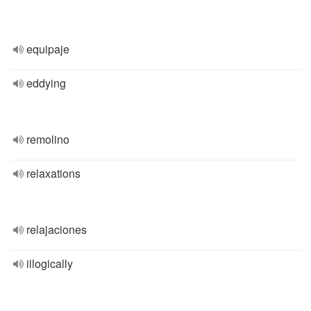
equipaje
eddying
remolino
relaxations
relajaciones
illogically