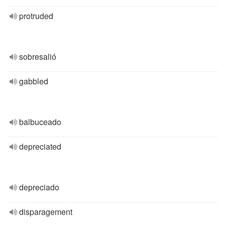
protruded
sobresalió
gabbled
balbuceado
depreciated
depreciado
disparagement