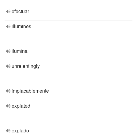
efectuar
illumines
ilumina
unrelentingly
implacablemente
expiated
expiado