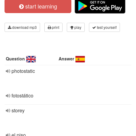
start learning
download mp3
print
play
test yourself
Question
Answer
photostatic
fotostático
storey
el piso