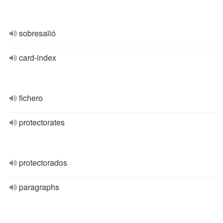
sobresalió
card-index
fichero
protectorates
protectorados
paragraphs