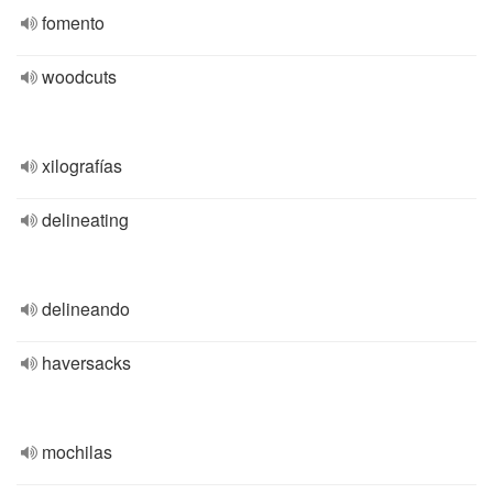
fomento
woodcuts
xilografías
delineating
delineando
haversacks
mochilas