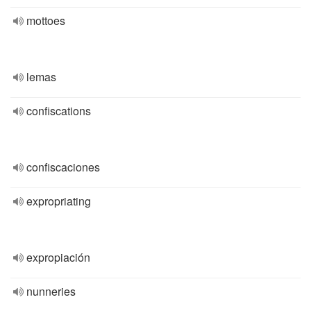
mottoes
lemas
confiscations
confiscaciones
expropriating
expropiación
nunneries