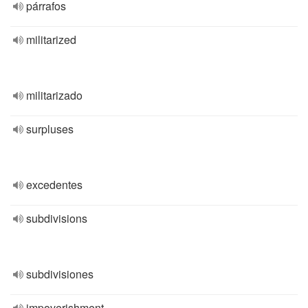
párrafos
militarized
militarizado
surpluses
excedentes
subdivisions
subdivisiones
impoverishment