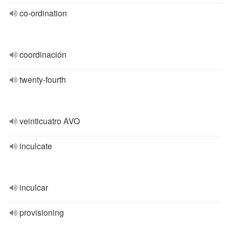
co-ordination
coordinación
twenty-fourth
veinticuatro AVO
inculcate
inculcar
provisioning