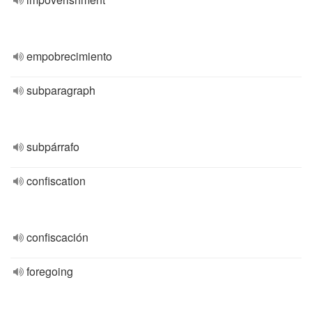
empobrecimiento
subparagraph
subpárrafo
confiscation
confiscación
foregoing