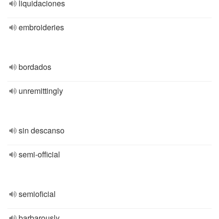
liquidaciones
embroideries
bordados
unremittingly
sin descanso
semi-official
semioficial
barbarously