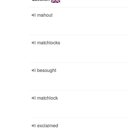
mahout
matchlocks
besought
matchlock
exclaimed