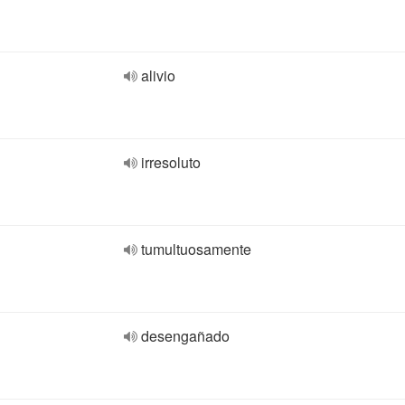
alivio
irresoluto
tumultuosamente
desengañado