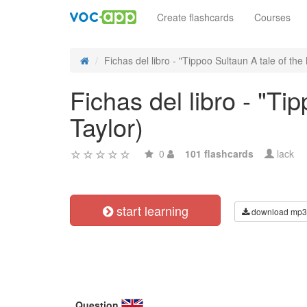
Create flashcards
Courses
Fichas del libro - "Tippoo Sultaun A tale of the 
Fichas del libro - "T
Taylor)
0
101 flashcards
lack
start learning
download mp3
Question