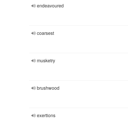
endeavoured
coarsest
musketry
brushwood
exertions