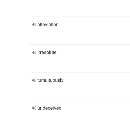
alleviation
irresolute
tumultuously
undeceived