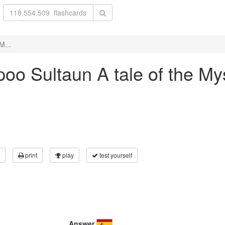
M...
ippoo Sultaun A tale of the 
print
play
test yourself
Answer