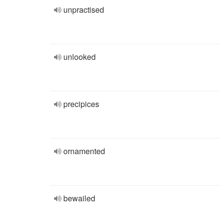
unpractised
unlooked
precipices
ornamented
bewailed