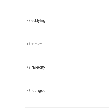
eddying
strove
rapacity
lounged