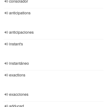
consolador
anticipations
anticipaciones
instant's
instantáneo
exactions
exacciones
adduced