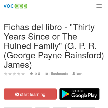
Toggl
navig
Fichas del libro - "Thirty
Years Since or The
Ruined Family" (G. P. R,
(George Payne Rainsford)
James)
0
101 flashcards
lack
start learning