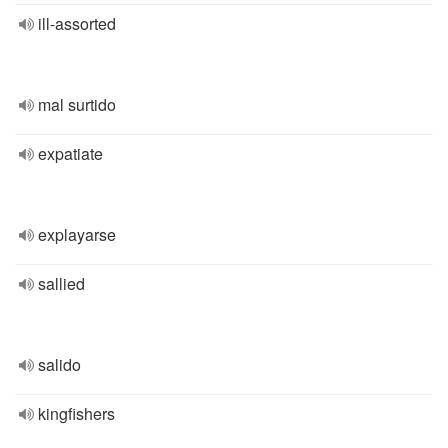
ill-assorted
mal surtido
expatiate
explayarse
sallied
salido
kingfishers