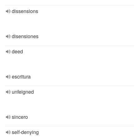
dissensions
disensiones
deed
escritura
unfeigned
sincero
self-denying