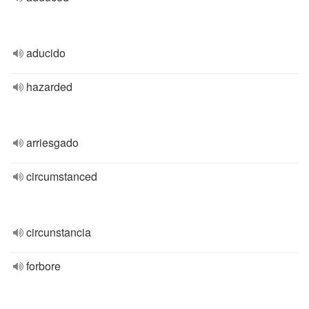
aducido
hazarded
arriesgado
circumstanced
circunstancia
forbore