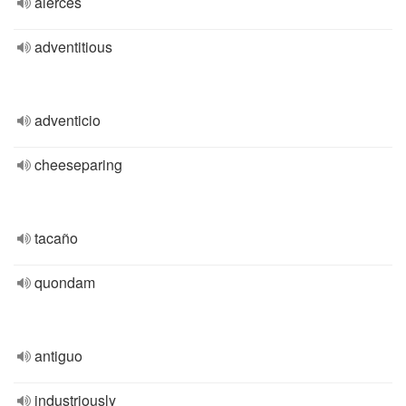
alerces
adventitious
adventicio
cheeseparing
tacaño
quondam
antiguo
industriously