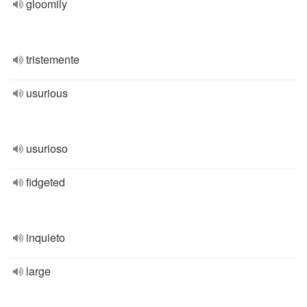
gloomily
tristemente
usurious
usurioso
fidgeted
inquieto
large