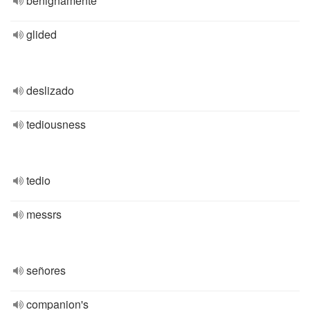
benignamente
glided
deslizado
tediousness
tedio
messrs
señores
companion's