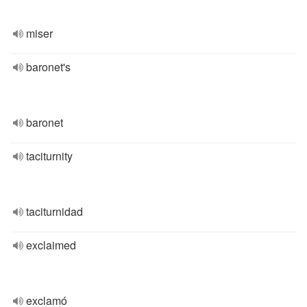
miser
baronet's
baronet
taciturnity
taciturnidad
exclaimed
exclamó