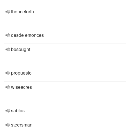
thenceforth
desde entonces
besought
propuesto
wiseacres
sabios
steersman