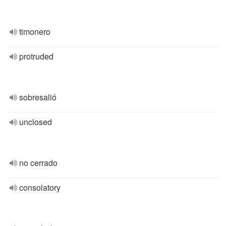
timonero
protruded
sobresalió
unclosed
no cerrado
consolatory