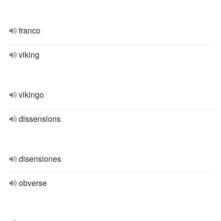
franco
viking
vikingo
dissensions
disensiones
obverse