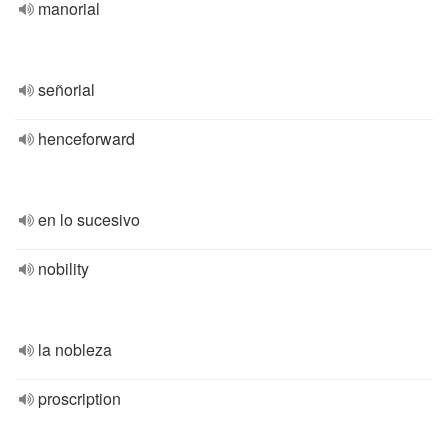
manorial
señorial
henceforward
en lo sucesivo
nobility
la nobleza
proscription