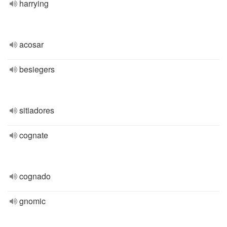
harrying
acosar
besiegers
sitiadores
cognate
cognado
gnomic