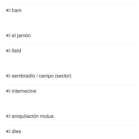
ham
el jamón
field
sembradío / campo (sector)
internecine
aniquilación mutua
dies