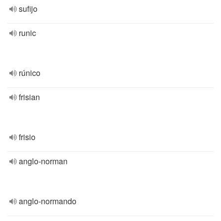
sufijo
runic
rúnico
frisian
frisio
anglo-norman
anglo-normando