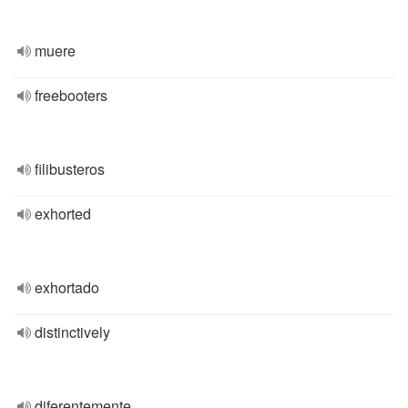
muere
freebooters
filibusteros
exhorted
exhortado
distinctively
diferentemente