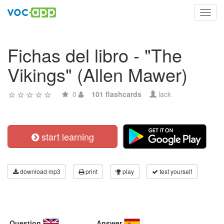
Toggl
navig
Fichas del libro - "The
Vikings" (Allen Mawer)
0
101 flashcards
lack
start learning
download mp3
print
play
test yourself
Question
Answer