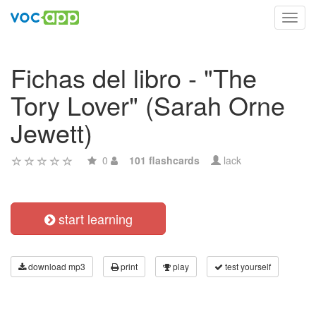
Toggl
navig
Fichas del libro - "The
Tory Lover" (Sarah Orne
Jewett)
0
101 flashcards
lack
start learning
download mp3
print
play
test yourself