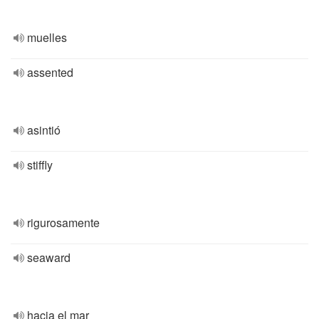
muelles
assented
asintió
stiffly
rigurosamente
seaward
hacia el mar