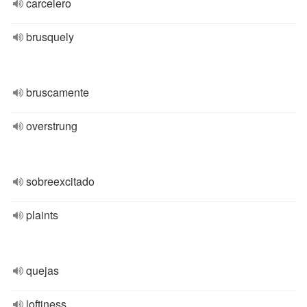
carcelero
brusquely
bruscamente
overstrung
sobreexcitado
plaints
quejas
loftiness