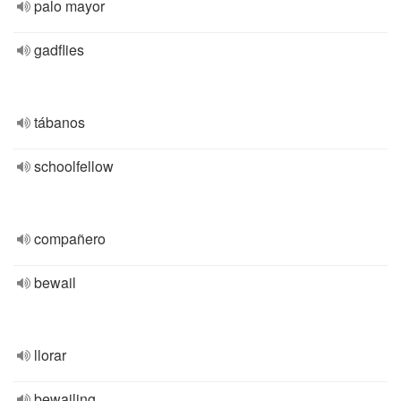
palo mayor
gadflies
tábanos
schoolfellow
compañero
bewail
llorar
bewailing