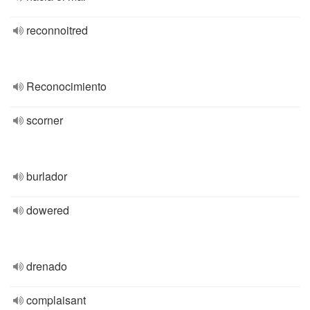
reconnoitred
Reconocimiento
scorner
burlador
dowered
drenado
complaisant