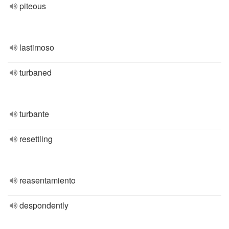
piteous
lastimoso
turbaned
turbante
resettling
reasentamiento
despondently