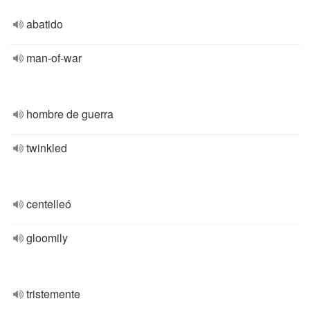
abatido
man-of-war
hombre de guerra
twinkled
centelleó
gloomily
tristemente