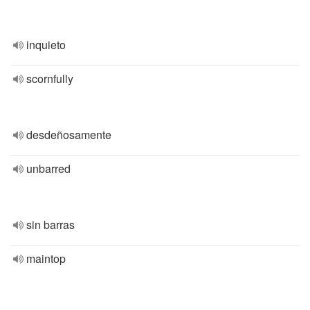
inquieto
scornfully
desdeñosamente
unbarred
sin barras
maintop