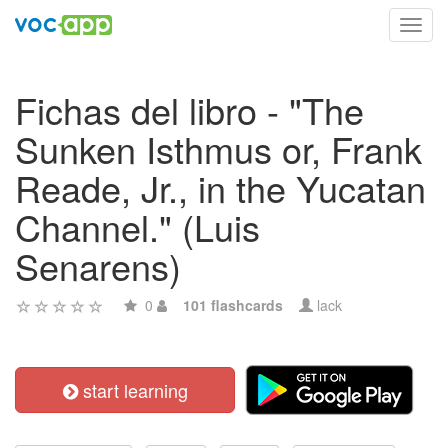
Toggl
navig
Fichas del libro - "The
Sunken Isthmus or, Frank
Reade, Jr., in the Yucatan
Channel." (Luis
Senarens)
0
101 flashcards
lack
start learning