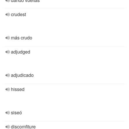
dando vueltas
crudest
más crudo
adjudged
adjudicado
hissed
siseó
discomfiture