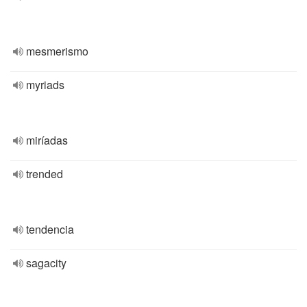
mesmerismo
myriads
miríadas
trended
tendencia
sagacity