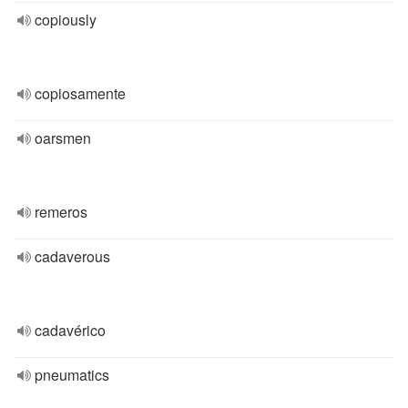
copiously
copiosamente
oarsmen
remeros
cadaverous
cadavérico
pneumatics