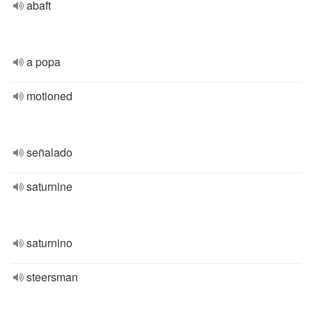
abaft
a popa
motioned
señalado
saturnine
saturnino
steersman