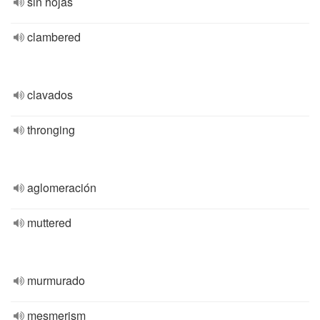
sin hojas
clambered
clavados
thronging
aglomeración
muttered
murmurado
mesmerism