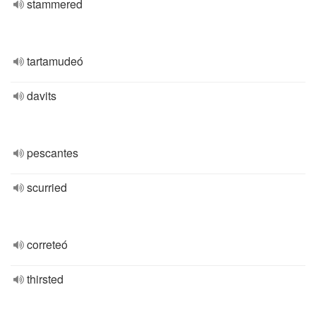
stammered
tartamudeó
davits
pescantes
scurried
correteó
thirsted