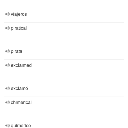
viajeros
piratical
pirata
exclaimed
exclamó
chimerical
quimérico