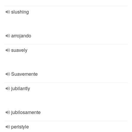
slushing
arrojando
suavely
Suavemente
jubilantly
jubilosamente
peristyle