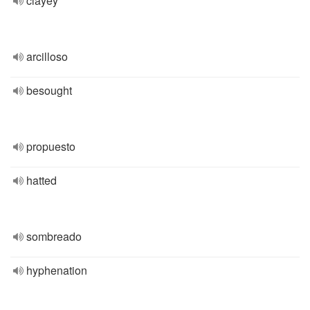
clayey
arcilloso
besought
propuesto
hatted
sombreado
hyphenation