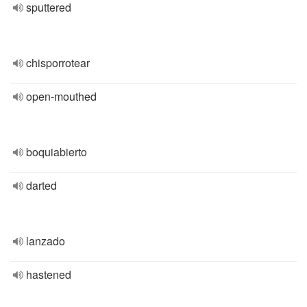
sputtered
chisporrotear
open-mouthed
boquiabierto
darted
lanzado
hastened