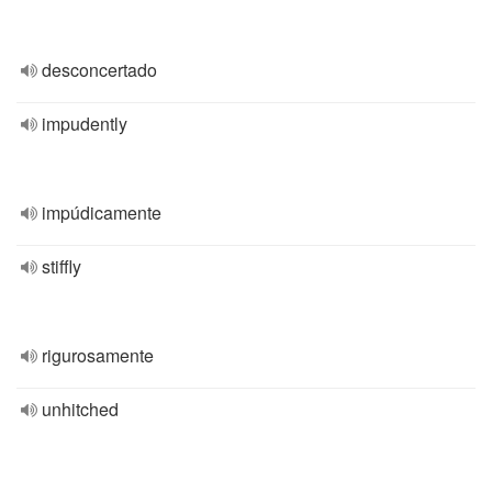
desconcertado
impudently
impúdicamente
stiffly
rigurosamente
unhitched