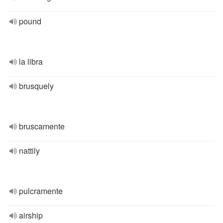
pound
la libra
brusquely
bruscamente
nattily
pulcramente
airship