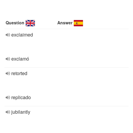
Question
Answer
exclaimed
exclamó
retorted
replicado
jubilantly