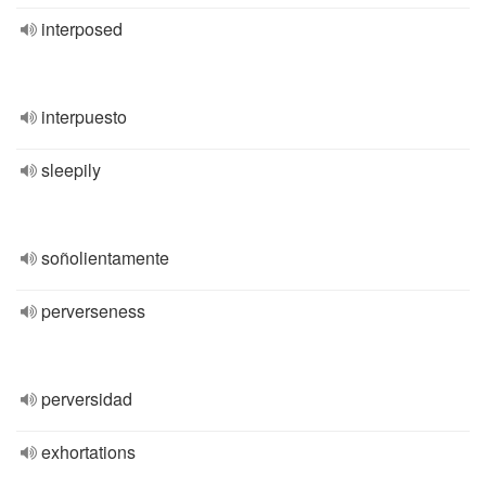
interposed
interpuesto
sleepily
soñolientamente
perverseness
perversidad
exhortations