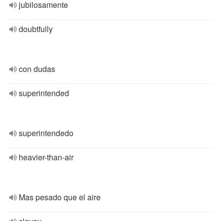
jubilosamente
doubtfully
con dudas
superintended
superintendedo
heavier-than-air
Mas pesado que el aire