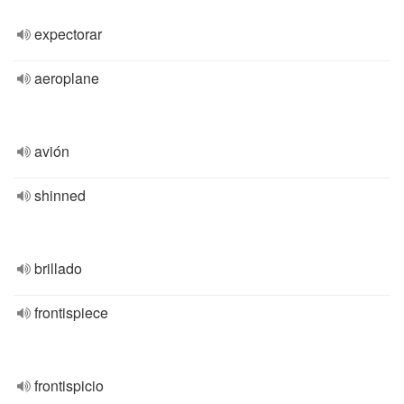
expectorar
aeroplane
avión
shinned
brillado
frontispiece
frontispicio