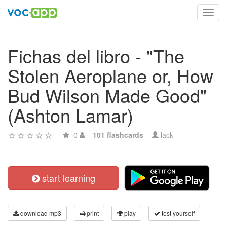
Toggl
navig
Fichas del libro - "The
Stolen Aeroplane or, How
Bud Wilson Made Good"
(Ashton Lamar)
0
101 flashcards
lack
start learning
download mp3
print
play
test yourself