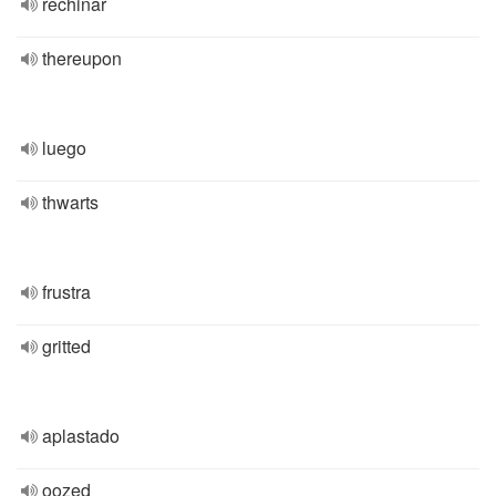
rechinar
thereupon
luego
thwarts
frustra
gritted
aplastado
oozed