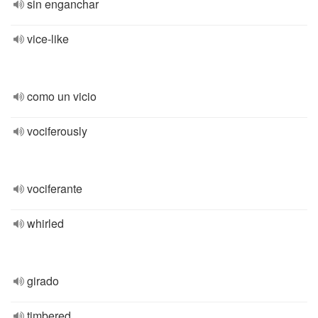
sin enganchar
vice-like
como un vicio
vociferously
vociferante
whirled
girado
timbered