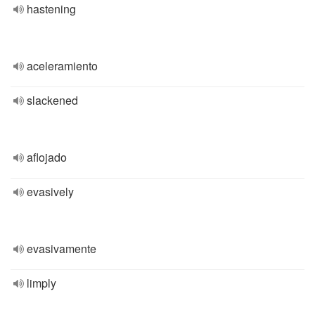
hastening
aceleramiento
slackened
aflojado
evasively
evasivamente
limply