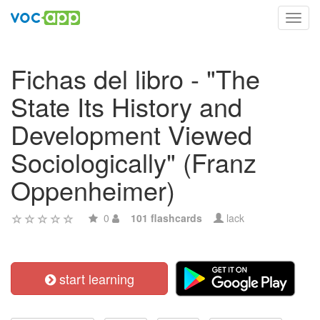
Toggl
navig
Fichas del libro - "The
State Its History and
Development Viewed
Sociologically" (Franz
Oppenheimer)
0
101 flashcards
lack
start learning