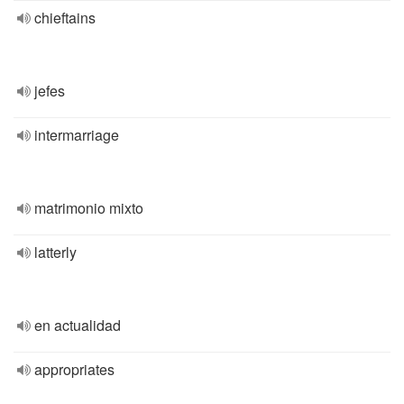
chieftains
jefes
intermarriage
matrimonio mixto
latterly
en actualidad
appropriates