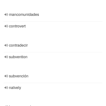
mancomunidades
controvert
contradecir
subvention
subvención
naïvely