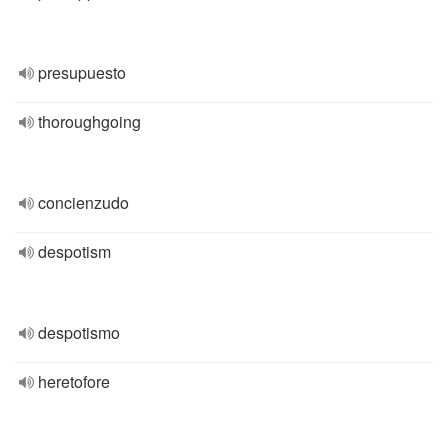
presupuesto
thoroughgoing
concienzudo
despotism
despotismo
heretofore