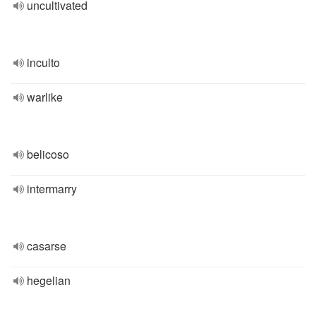
uncultivated
inculto
warlike
belicoso
intermarry
casarse
hegelian