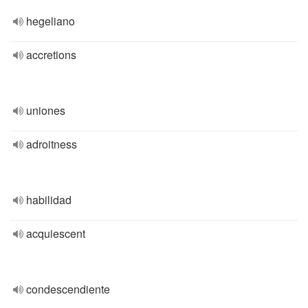
hegeliano
accretions
uniones
adroitness
habilidad
acquiescent
condescendiente