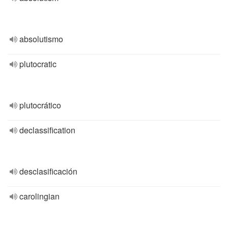
absolutismo
plutocratic
plutocrático
declassification
desclasificación
carolingian