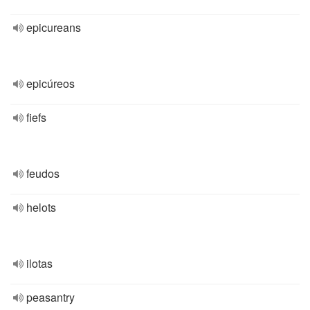
epicureans
epicúreos
fiefs
feudos
helots
ilotas
peasantry