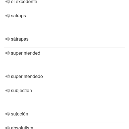
el excedente
satraps
sátrapas
superintended
superintendedo
subjection
sujeción
absolutism