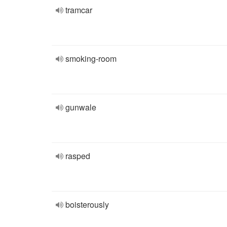
tramcar
smoking-room
gunwale
rasped
boisterously