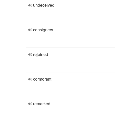
undeceived
consigners
rejoined
cormorant
remarked