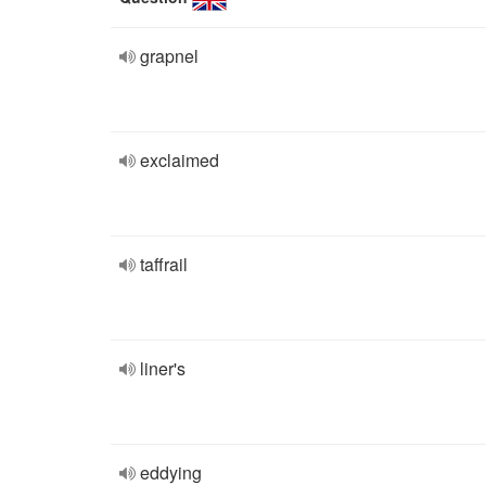
grapnel
exclaimed
taffrail
liner's
eddying