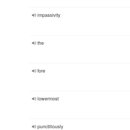
impassivity
the
fore
lowermost
punctiliously