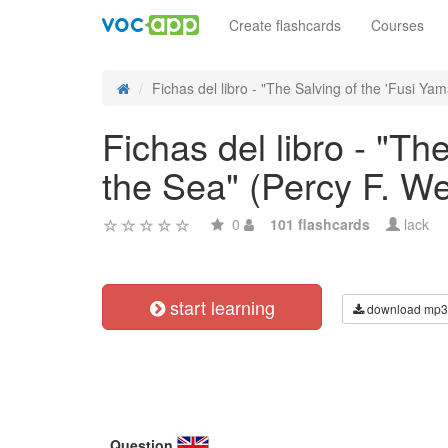
Create flashcards
Courses
Fichas del libro - "The Salving of the 'Fusi Yama
Fichas del libro - "Th
the Sea" (Percy F. W
0
101 flashcards
lack
start learning
download mp3
Question