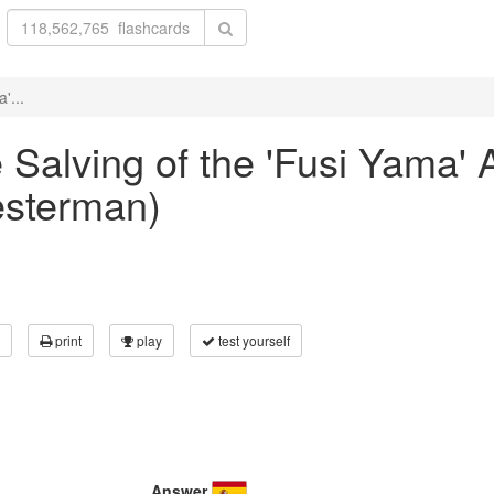
'...
e Salving of the 'Fusi Yama'
esterman)
print
play
test yourself
Answer