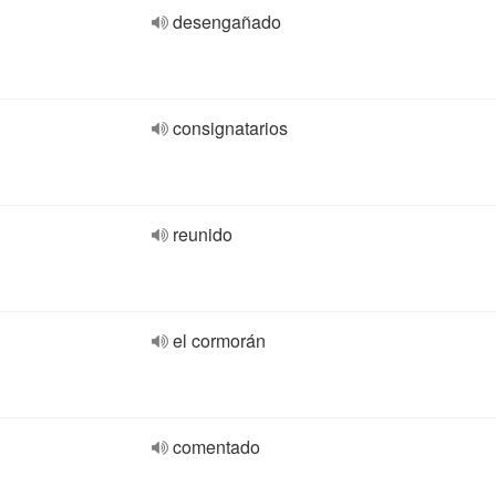
desengañado
consignatarios
reunido
el cormorán
comentado