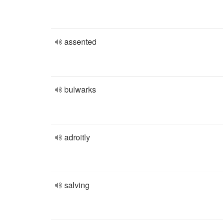
assented
bulwarks
adroitly
salving