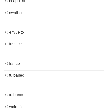
chapoteo
swathed
envuelto
frankish
franco
turbaned
turbante
weightier