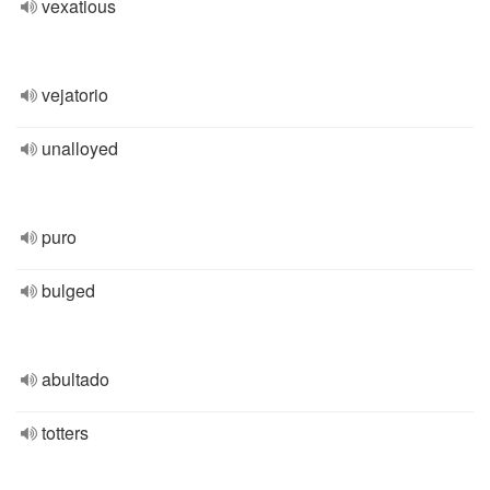
vexatious
vejatorio
unalloyed
puro
bulged
abultado
totters