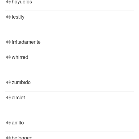
hoyuelos
testily
irritadamente
whirred
zumbido
circlet
anillo
befogged