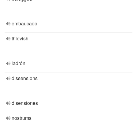
embaucado
thievish
ladrón
dissensions
disensiones
nostrums