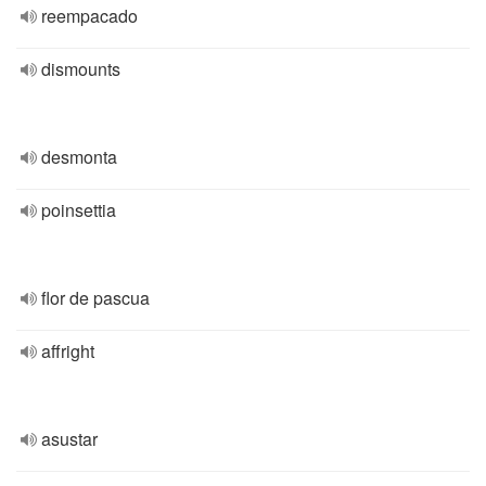
reempacado
dismounts
desmonta
poinsettia
flor de pascua
affright
asustar