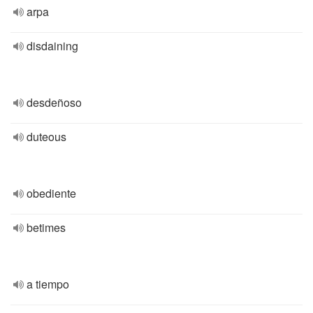
arpa
disdaining
desdeñoso
duteous
obediente
betimes
a tiempo