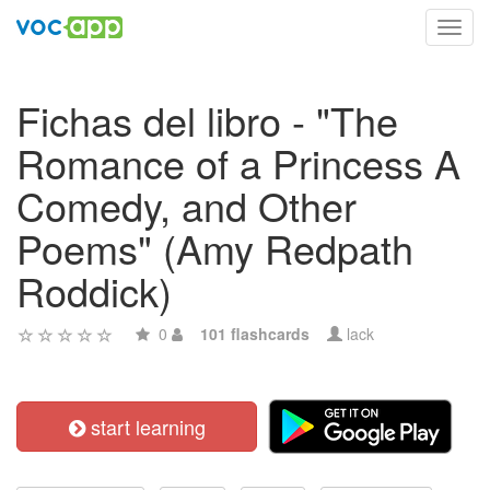
Toggl
navig
Fichas del libro - "The
Romance of a Princess A
Comedy, and Other
Poems" (Amy Redpath
Roddick)
0
101 flashcards
lack
start learning