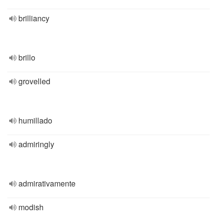
brilliancy
brillo
grovelled
humillado
admiringly
admirativamente
modish