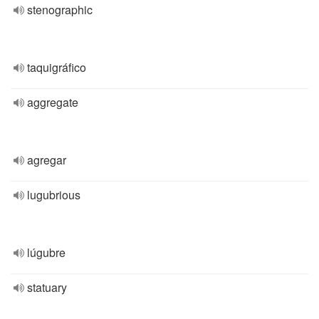
stenographic
taquigráfico
aggregate
agregar
lugubrious
lúgubre
statuary