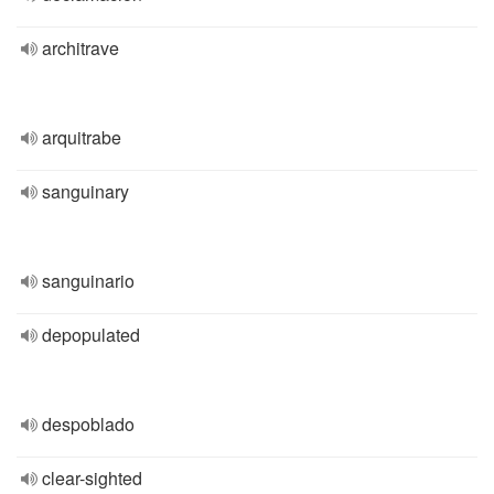
architrave
arquitrabe
sanguinary
sanguinario
depopulated
despoblado
clear-sighted