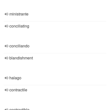
ministrante
conciliating
conciliando
blandishment
halago
contractile
contractible