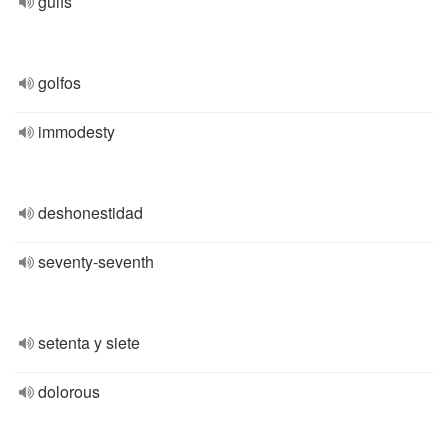
gulfs
golfos
immodesty
deshonestidad
seventy-seventh
setenta y siete
dolorous