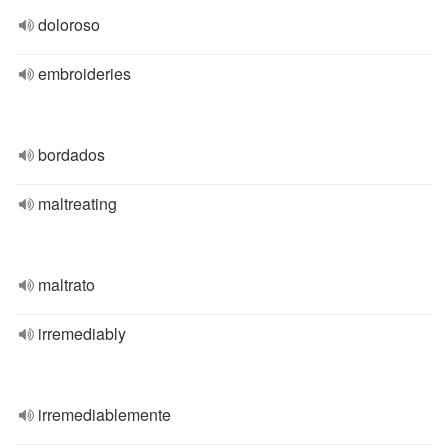
doloroso
embroideries
bordados
maltreating
maltrato
irremediably
irremediablemente