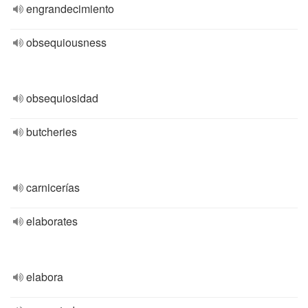
engrandecimiento
obsequiousness
obsequiosidad
butcheries
carnicerías
elaborates
elabora