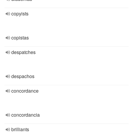
copyists
copistas
despatches
despachos
concordance
concordancia
brilliants