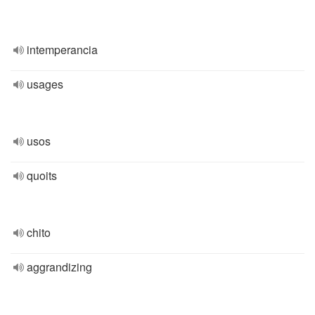
intemperancia
usages
usos
quoits
chito
aggrandizing