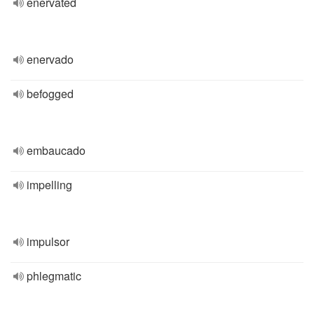
enervated
enervado
befogged
embaucado
impelling
impulsor
phlegmatic