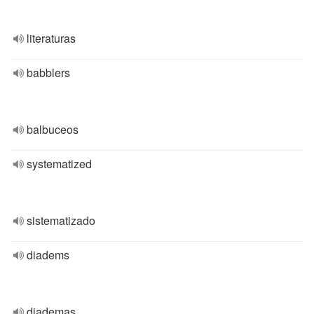
literaturas
babblers
balbuceos
systematized
sistematizado
diadems
diademas