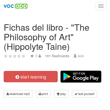
Toggl
navig
Fichas del libro - "The
Philosophy of Art"
(Hippolyte Taine)
0
101 flashcards
lack
start learning
download mp3
print
play
test yourself