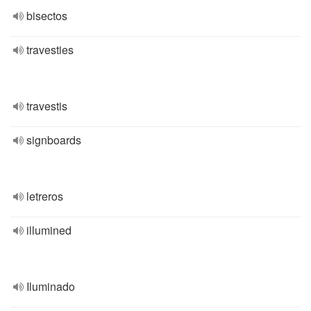
bisectos
travesties
travestis
signboards
letreros
illumined
Iluminado