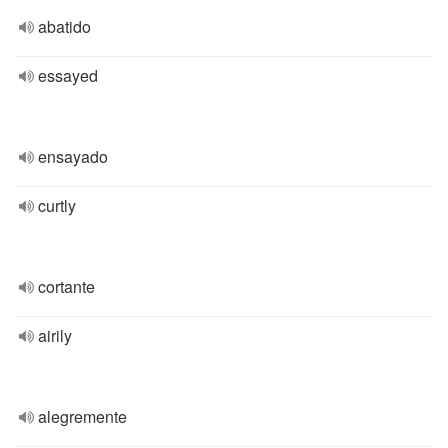
abatido
essayed
ensayado
curtly
cortante
airily
alegremente