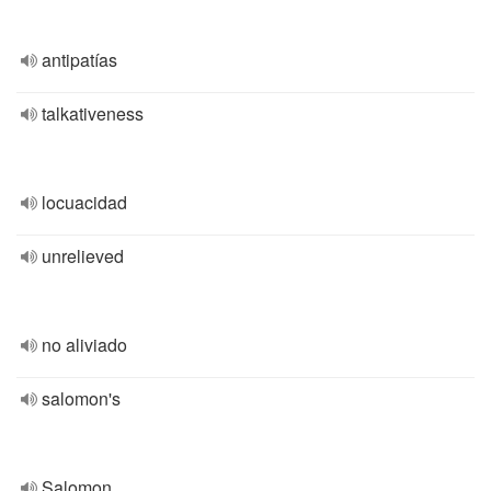
antipatías
talkativeness
locuacidad
unrelieved
no aliviado
salomon's
Salomon