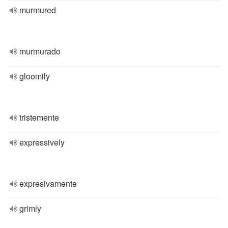
murmured
murmurado
gloomily
tristemente
expressively
expresivamente
grimly