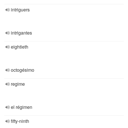
intriguers
intrigantes
eightieth
octogésimo
regime
el régimen
fifty-ninth