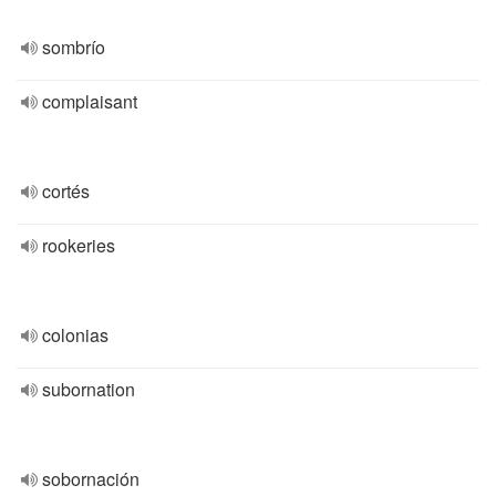
sombrío
complaisant
cortés
rookeries
colonias
subornation
sobornación