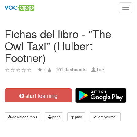
Toggl
navig
Fichas del libro - "The
Owl Taxi" (Hulbert
Footner)
0
101 flashcards
lack
start learning
download mp3
print
play
test yourself