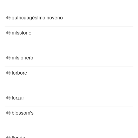
quincuagésimo noveno
missioner
misionero
forbore
forzar
blossom's
flor de