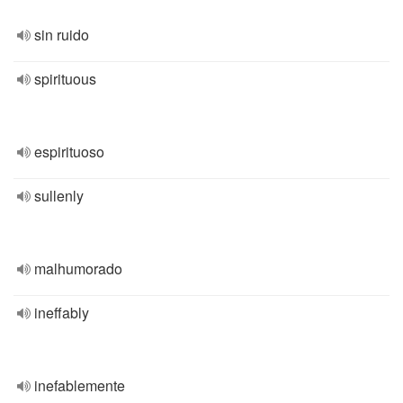
sin ruido
spirituous
espirituoso
sullenly
malhumorado
ineffably
inefablemente