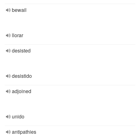
bewail
llorar
desisted
desistido
adjoined
unido
antipathies