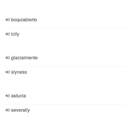
boquiabierto
icily
glacialmente
slyness
astucia
severally