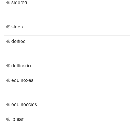
sidereal
sideral
deified
deificado
equinoxes
equinoccios
ionian