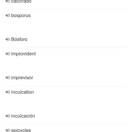
calcinado
bosporus
Bósforo
improvident
imprevisor
inculcation
inculcación
epicycles