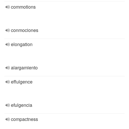
commotions
conmociones
elongation
alargamiento
effulgence
efulgencia
compactness