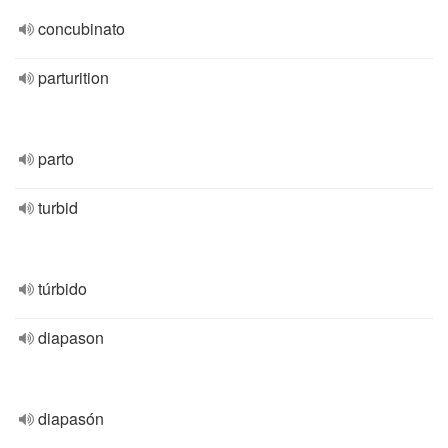
concubinato
parturition
parto
turbid
túrbido
diapason
diapasón