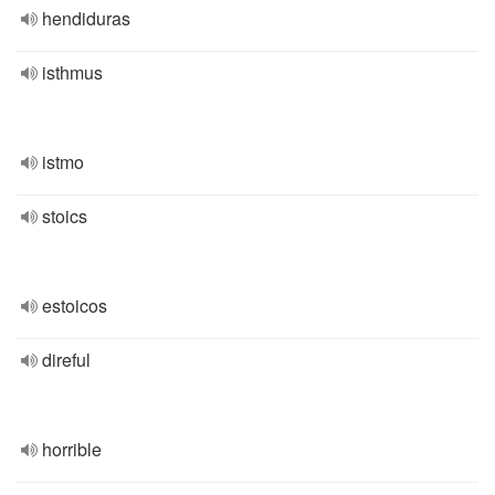
hendiduras
isthmus
istmo
stoics
estoicos
direful
horrible