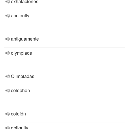
exhalaciones
anciently
antiguamente
olympiads
Olimpiadas
colophon
colofón
obliquity