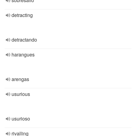
sobresalió
detracting
detractando
harangues
arengas
usurious
usurioso
rivalling