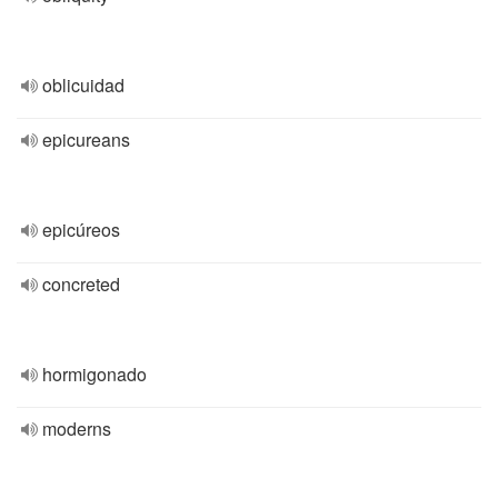
oblicuidad
epicureans
epicúreos
concreted
hormigonado
moderns