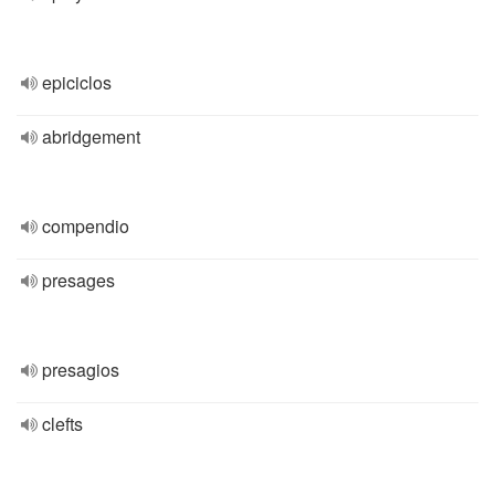
epiciclos
abridgement
compendio
presages
presagios
clefts