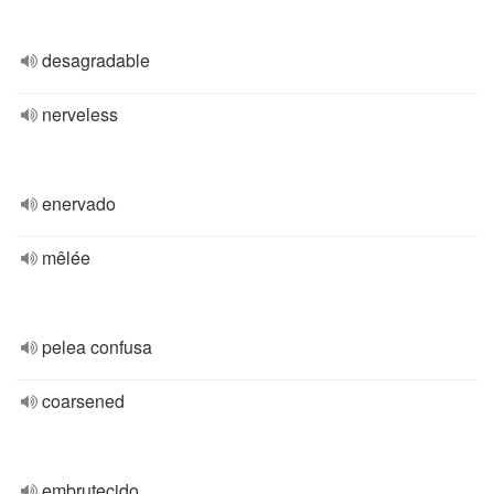
desagradable
nerveless
enervado
mêlée
pelea confusa
coarsened
embrutecido