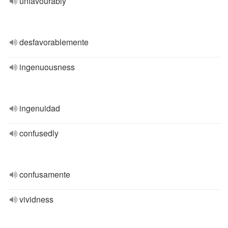
unfavourably
desfavorablemente
ingenuousness
ingenuidad
confusedly
confusamente
vividness