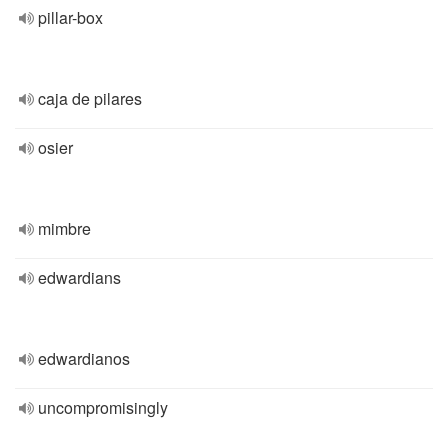
pillar-box
caja de pilares
osier
mimbre
edwardians
edwardianos
uncompromisingly