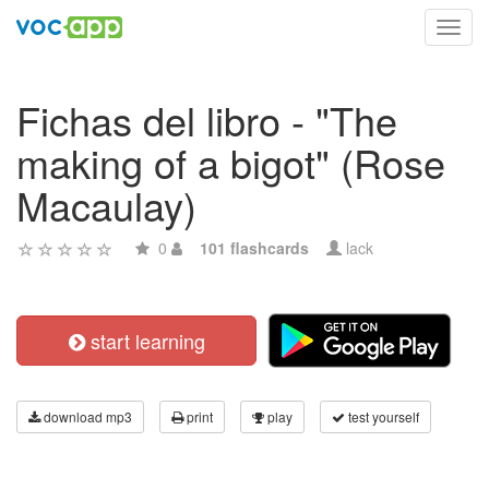
Toggl
navig
Fichas del libro - "The
making of a bigot" (Rose
Macaulay)
0
101 flashcards
lack
start learning
download mp3
print
play
test yourself