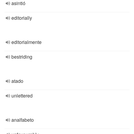
asintió
editorially
editorialmente
bestriding
atado
unlettered
analfabeto