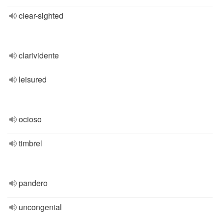
clear-sighted
clarividente
leisured
ocioso
timbrel
pandero
uncongenial