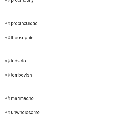
propincuidad
theosophist
teósofo
tomboyish
marimacho
unwholesome