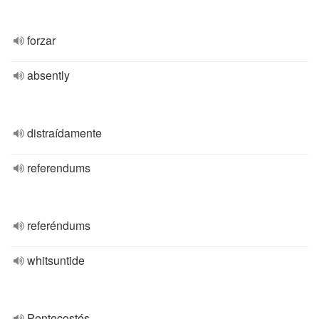
forzar
absently
distraídamente
referendums
referéndums
whitsuntide
Pentecostés