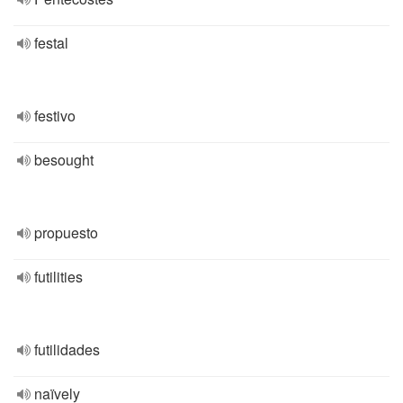
festal
festivo
besought
propuesto
futilities
futilidades
naïvely