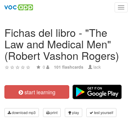
Toggl
navig
Fichas del libro - "The
Law and Medical Men"
(Robert Vashon Rogers)
0
101 flashcards
lack
start learning
download mp3
print
play
test yourself