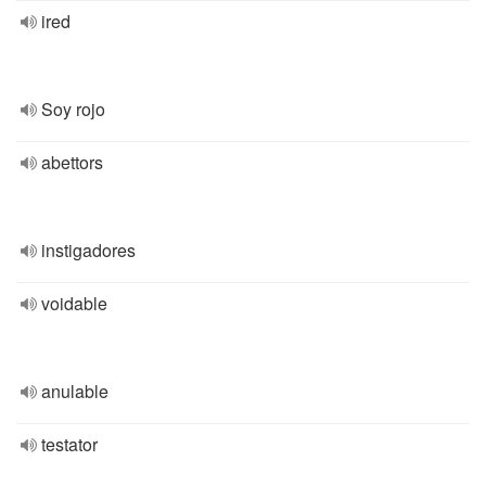
ired
Soy rojo
abettors
instigadores
voidable
anulable
testator