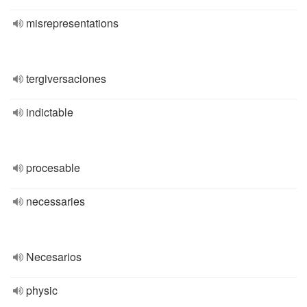
misrepresentations
tergiversaciones
indictable
procesable
necessaries
Necesarios
physic