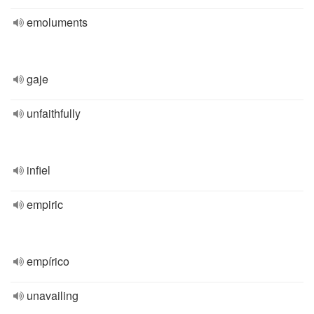
emoluments
gaje
unfaithfully
infiel
empiric
empírico
unavailing