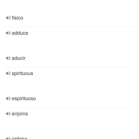
físico
adduce
aducir
spirituous
espirituoso
enjoins
ordena