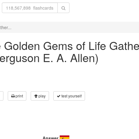
her...
he Golden Gems of Life Gathe
erguson E. A. Allen)
print
play
test yourself
Answer