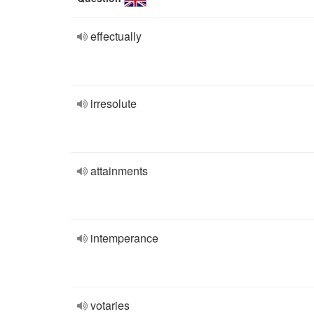
effectually
irresolute
attainments
intemperance
votaries