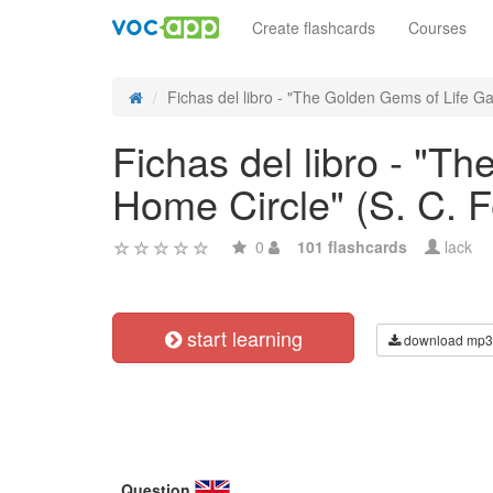
Create flashcards
Courses
Fichas del libro - "The Golden Gems of Life Gat
Fichas del libro - "T
Home Circle" (S. C. F
0
101 flashcards
lack
start learning
download mp3
Question