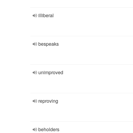
illiberal
bespeaks
unimproved
reproving
beholders