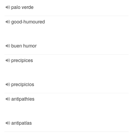
palo verde
good-humoured
buen humor
precipices
precipicios
antipathies
antipatías