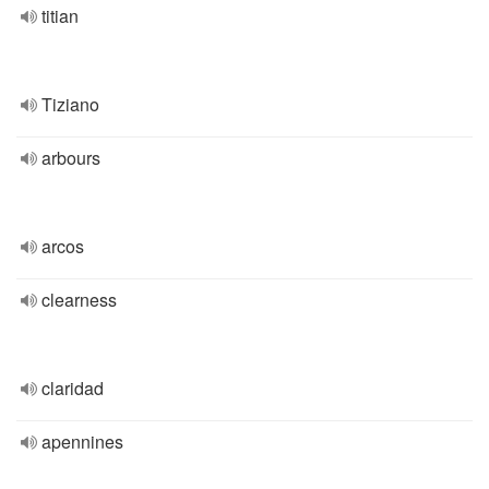
titian
Tiziano
arbours
arcos
clearness
claridad
apennines