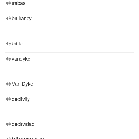
trabas
brilliancy
brillo
vandyke
Van Dyke
declivity
declividad