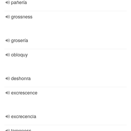
pañería
grossness
grosería
obloquy
deshonra
excrescence
excrecencia
tameness