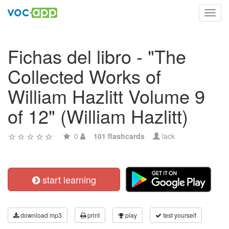
Toggl
navig
Fichas del libro - "The
Collected Works of
William Hazlitt Volume 9
of 12" (William Hazlitt)
0
101 flashcards
lack
start learning
download mp3
print
play
test yourself