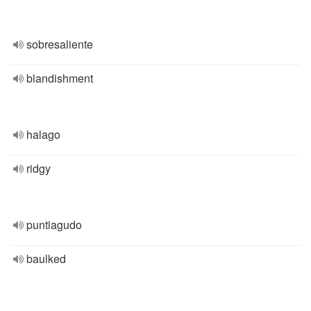
sobresaliente
blandishment
halago
ridgy
puntiagudo
baulked