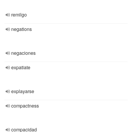
remilgo
negations
negaciones
expatiate
explayarse
compactness
compacidad