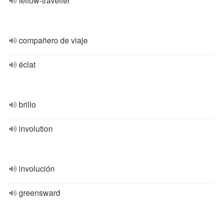
fellow-traveller
compañero de viaje
éclat
brillo
involution
involución
greensward