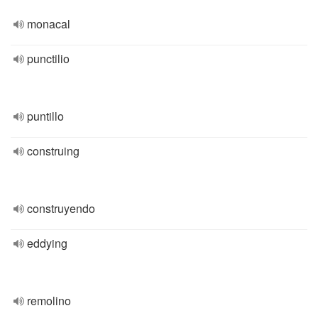
monacal
punctilio
puntillo
construing
construyendo
eddying
remolino