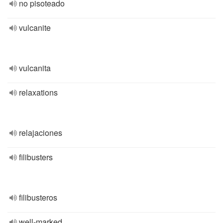
no pisoteado
vulcanite
vulcanita
relaxations
relajaciones
filibusters
filibusteros
well-marked