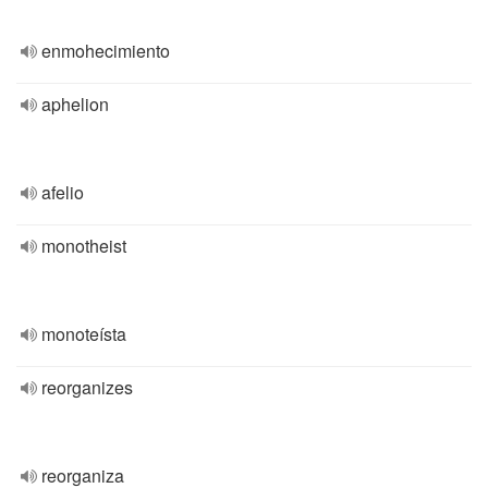
enmohecimiento
aphelion
afelio
monotheist
monoteísta
reorganizes
reorganiza