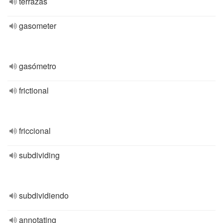
terrazas
gasometer
gasómetro
frictional
friccional
subdividing
subdividiendo
annotating