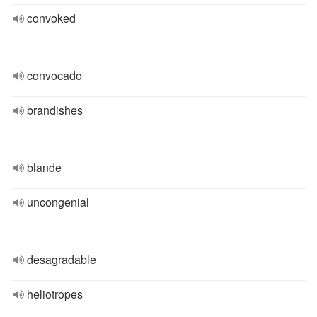
convoked
convocado
brandishes
blande
uncongenial
desagradable
heliotropes