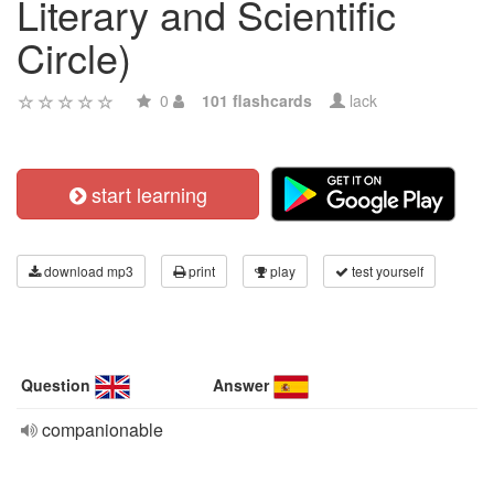
Literary and Scientific
Circle)
0
101 flashcards
lack
start learning
download mp3
print
play
test yourself
Question
Answer
companionable