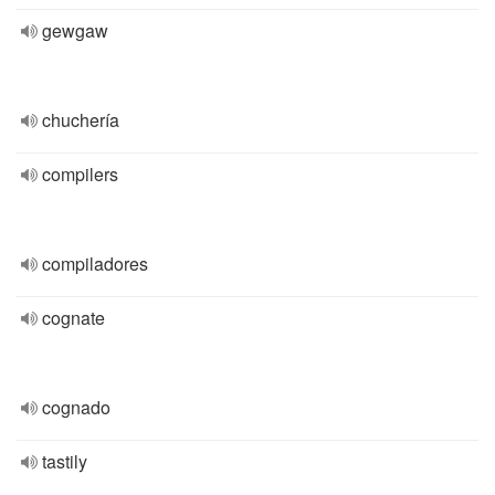
gewgaw
chuchería
compilers
compiladores
cognate
cognado
tastily