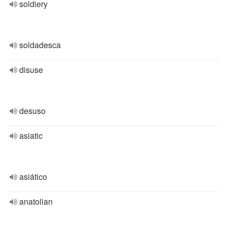
soldiery
soldadesca
disuse
desuso
asiatic
asiático
anatolian