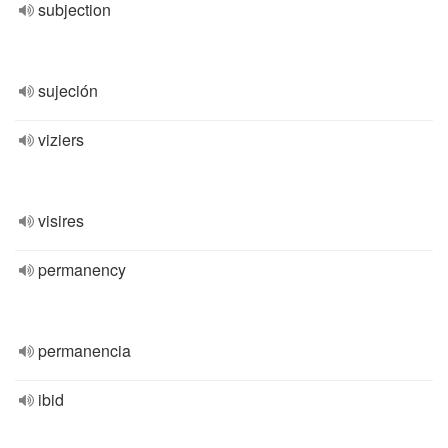
subjection
sujeción
viziers
visires
permanency
permanencia
ibid