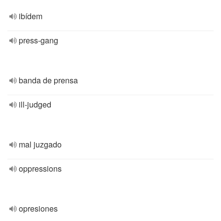
ibídem
press-gang
banda de prensa
ill-judged
mal juzgado
oppressions
opresiones