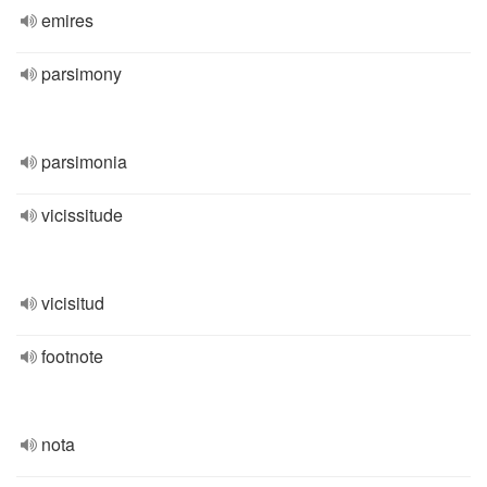
emires
parsimony
parsimonia
vicissitude
vicisitud
footnote
nota