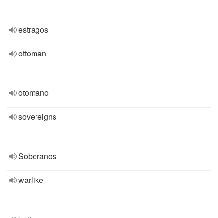
estragos
ottoman
otomano
sovereigns
Soberanos
warlike