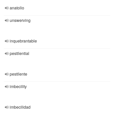
anatolio
unswerving
inquebrantable
pestilential
pestilente
imbecility
imbecilidad