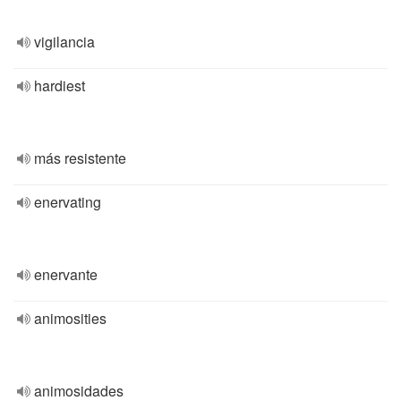
vigilancia
hardiest
más resistente
enervating
enervante
animosities
animosidades