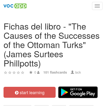
Toggl
navig
Fichas del libro - "The
Causes of the Successes
of the Ottoman Turks"
(James Surtees
Phillpotts)
0
101 flashcards
lack
start learning