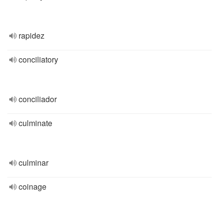
rapidez
conciliatory
conciliador
culminate
culminar
coinage