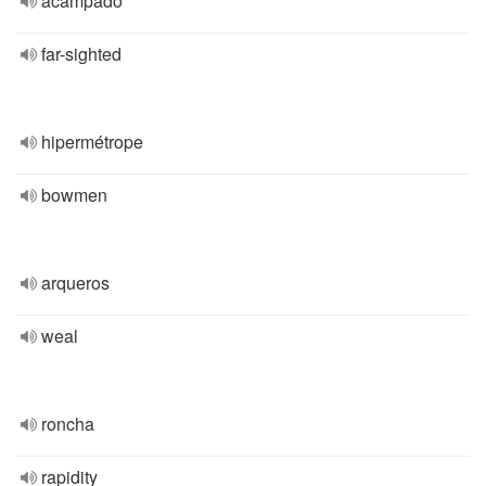
acampado
far-sighted
hipermétrope
bowmen
arqueros
weal
roncha
rapidity