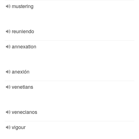
mustering
reuniendo
annexation
anexión
venetians
venecianos
vigour