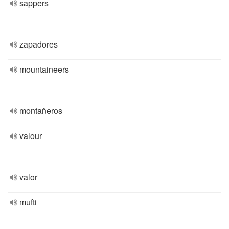
sappers
zapadores
mountaineers
montañeros
valour
valor
mufti