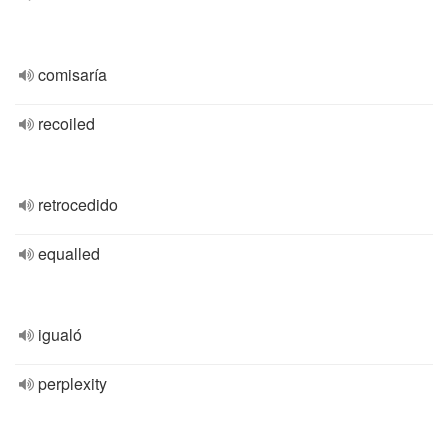
comisaría
recoiled
retrocedido
equalled
igualó
perplexity