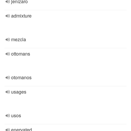
jenízaro
admixture
mezcla
ottomans
otomanos
usages
usos
enervated