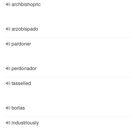
archbishopric
arzobispado
pardoner
perdonador
tasselled
borlas
industriously