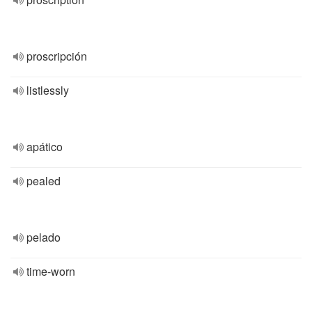
proscripción
listlessly
apático
pealed
pelado
time-worn