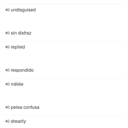
undisguised
sin disfraz
replied
respondido
mêlée
pelea confusa
drearily