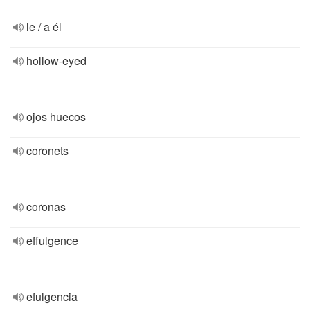
le / a él
hollow-eyed
ojos huecos
coronets
coronas
effulgence
efulgencia