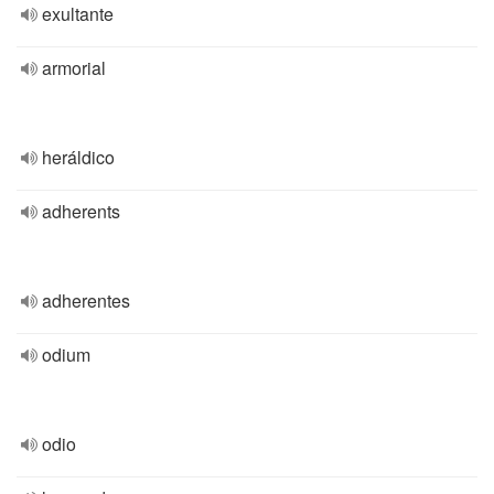
exultante
armorial
heráldico
adherents
adherentes
odium
odio