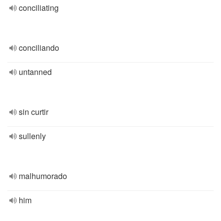
conciliating
conciliando
untanned
sin curtir
sullenly
malhumorado
him