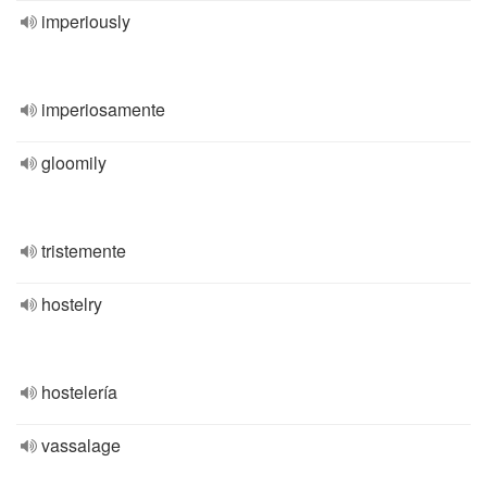
imperiously
imperiosamente
gloomily
tristemente
hostelry
hostelería
vassalage