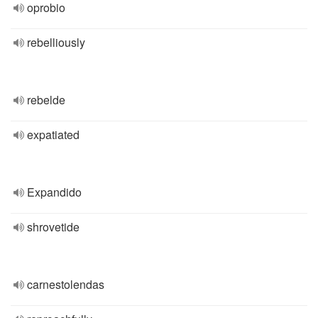
oprobio
rebelliously
rebelde
expatiated
Expandido
shrovetide
carnestolendas