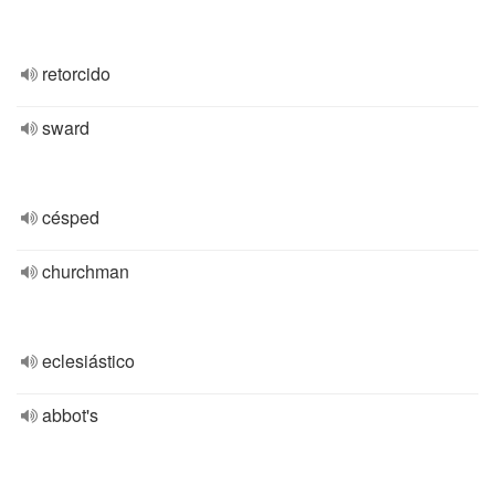
retorcido
sward
césped
churchman
eclesiástico
abbot's