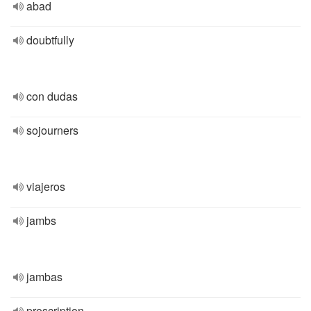
abad
doubtfully
con dudas
sojourners
viajeros
jambs
jambas
proscription