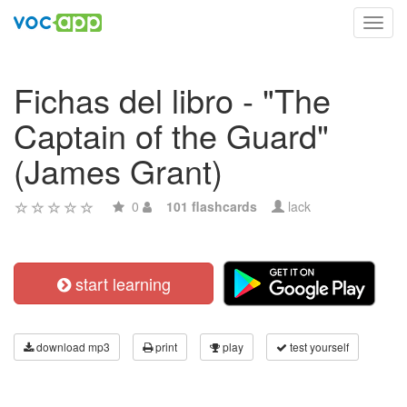
Toggl
navig
Fichas del libro - "The
Captain of the Guard"
(James Grant)
0
101 flashcards
lack
start learning
download mp3
print
play
test yourself