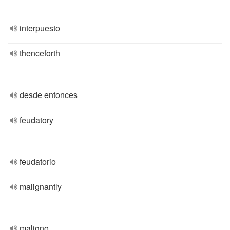
interpuesto
thenceforth
desde entonces
feudatory
feudatorio
malignantly
maligno