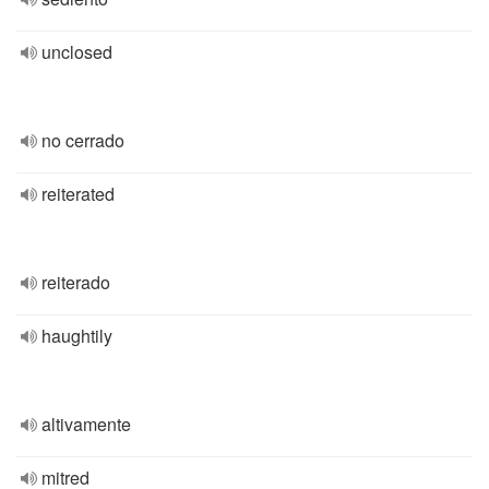
unclosed
no cerrado
reiterated
reiterado
haughtily
altivamente
mitred