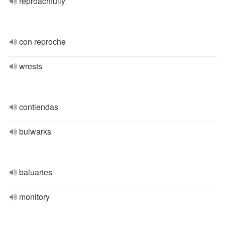
reproachfully
con reproche
wrests
contiendas
bulwarks
baluartes
monitory