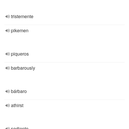
tristemente
pikemen
piqueros
barbarously
bárbaro
athirst
sediento