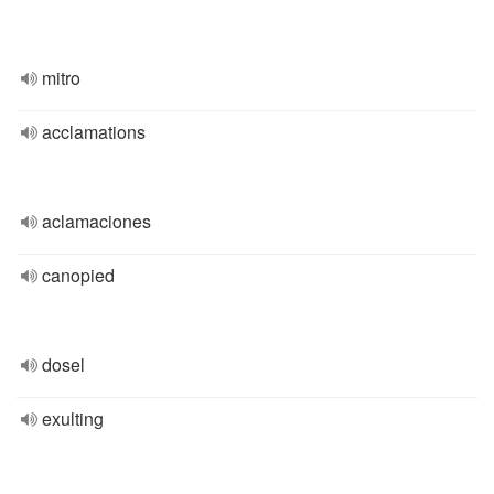
mitro
acclamations
aclamaciones
canopied
dosel
exulting