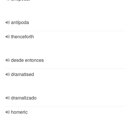
antípoda
thenceforth
desde entonces
dramatised
dramatizado
homeric