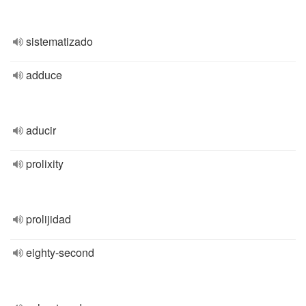
sistematizado
adduce
aducir
prolixity
prolijidad
eighty-second