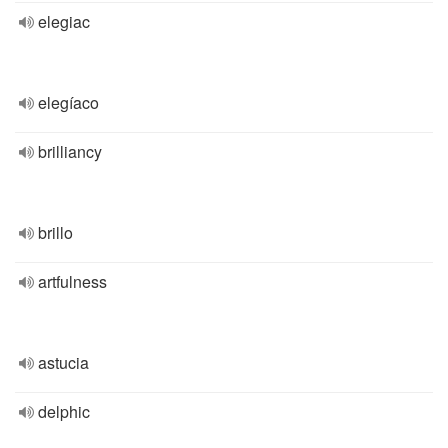
elegiac
elegíaco
brilliancy
brillo
artfulness
astucia
delphic