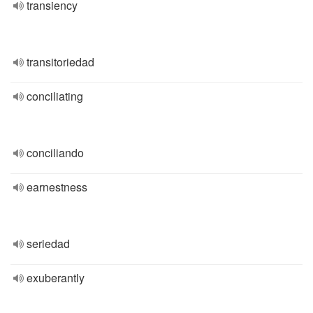
transiency
transitoriedad
conciliating
conciliando
earnestness
seriedad
exuberantly