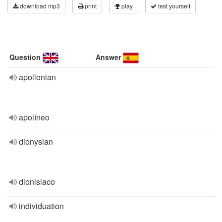
download mp3
print
play
test yourself
Question
Answer
apollonian
apolíneo
dionysian
dionisiaco
individuation