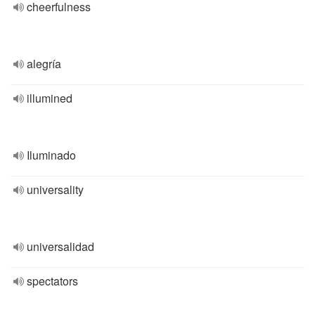
cheerfulness
alegría
illumined
Iluminado
universality
universalidad
spectators