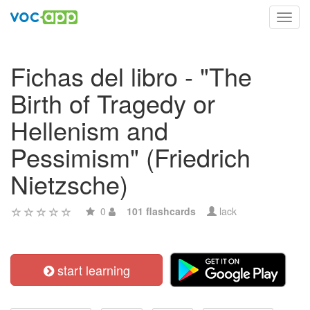
Toggl
navig
Fichas del libro - "The
Birth of Tragedy or
Hellenism and
Pessimism" (Friedrich
Nietzsche)
0
101 flashcards
lack
start learning