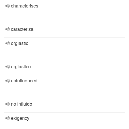
characterises
caracteriza
orgiastic
orgiástico
uninfluenced
no influido
exigency