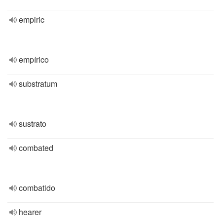
empiric
empírico
substratum
sustrato
combated
combatido
hearer