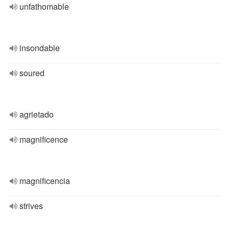
unfathomable
insondable
soured
agrietado
magnificence
magnificencia
strives