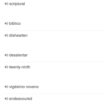
scriptural
bíblico
dishearten
desalentar
twenty-ninth
vigésimo noveno
endeavoured