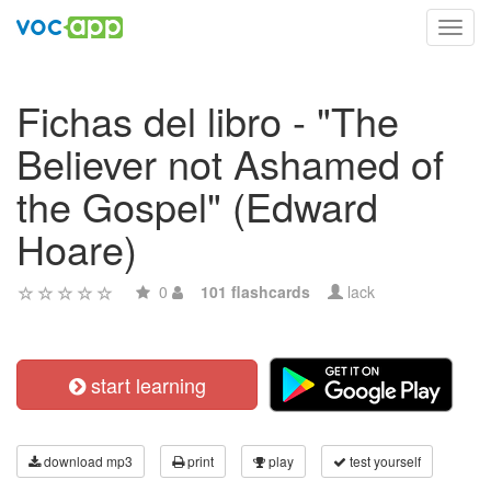
Toggl
navig
Fichas del libro - "The
Believer not Ashamed of
the Gospel" (Edward
Hoare)
0
101 flashcards
lack
start learning
download mp3
print
play
test yourself