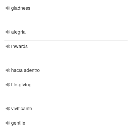
gladness
alegría
inwards
hacia adentro
life-giving
vivificante
gentile