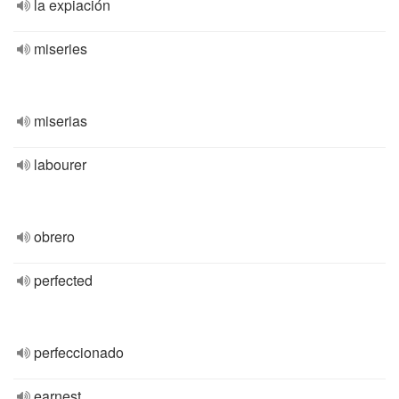
la expiación
miseries
miserias
labourer
obrero
perfected
perfeccionado
earnest