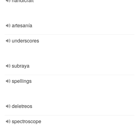
handicraft
artesanía
underscores
subraya
spellings
deletreos
spectroscope