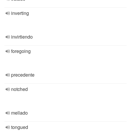
inverting
invirtiendo
foregoing
precedente
notched
mellado
tongued