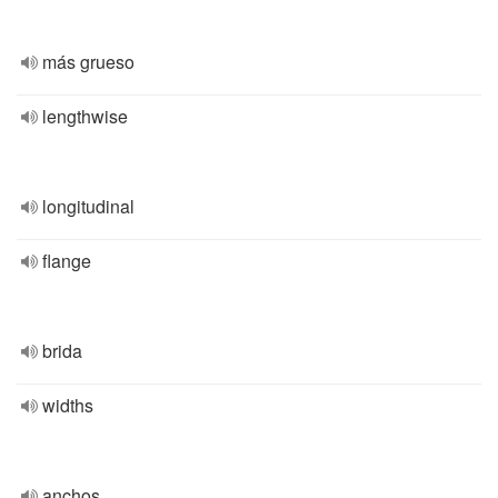
más grueso
lengthwise
longitudinal
flange
brida
widths
anchos