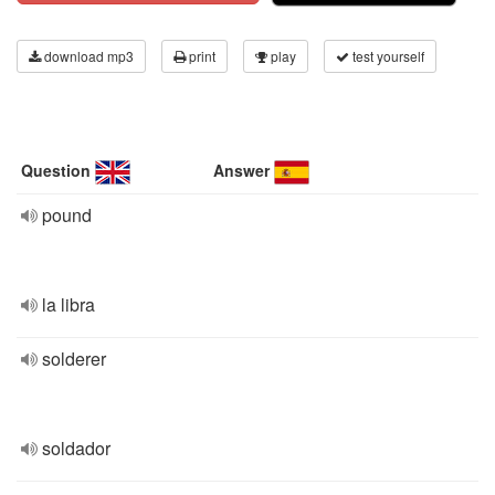
download mp3
print
play
test yourself
Question
Answer
pound
la libra
solderer
soldador