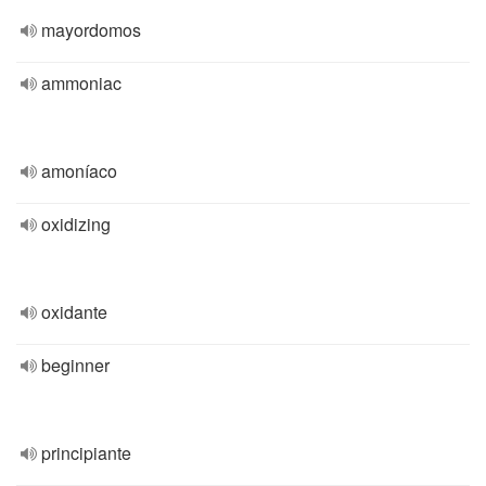
mayordomos
ammoniac
amoníaco
oxidizing
oxidante
beginner
principiante