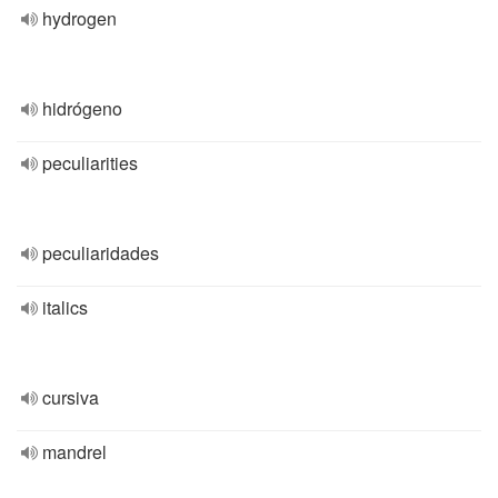
hydrogen
hidrógeno
peculiarities
peculiaridades
italics
cursiva
mandrel