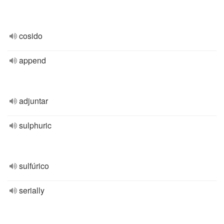
cosido
append
adjuntar
sulphuric
sulfúrico
serially