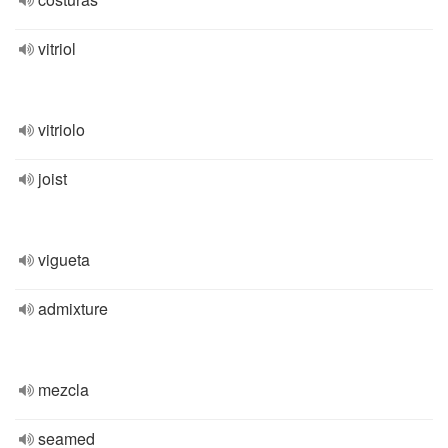
vitriol
vitriolo
joist
vigueta
admixture
mezcla
seamed