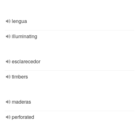
lengua
illuminating
esclarecedor
timbers
maderas
perforated