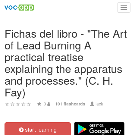
Toggl
navig
Fichas del libro - "The Art
of Lead Burning A
practical treatise
explaining the apparatus
and processes." (C. H.
Fay)
0
101 flashcards
lack
start learning