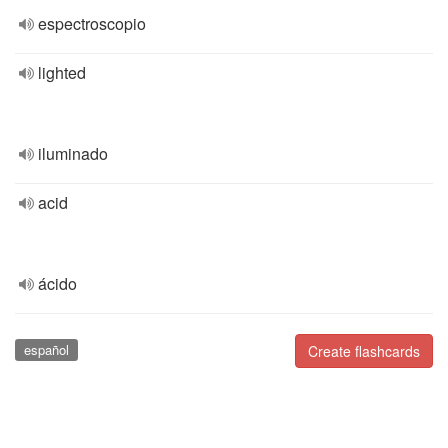
espectroscopio
lighted
iluminado
acid
ácido
español
Create flashcards