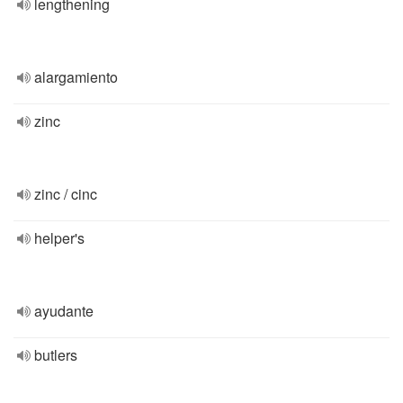
lengthening
alargamiento
zinc
zinc / cinc
helper's
ayudante
butlers