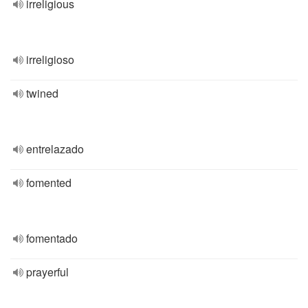
irreligious
irreligioso
twined
entrelazado
fomented
fomentado
prayerful