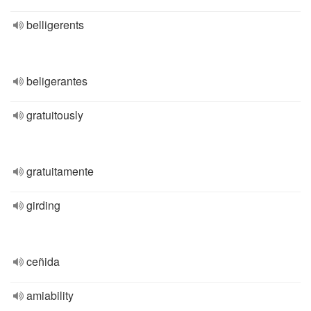
belligerents
beligerantes
gratuitously
gratuitamente
girding
ceñida
amiability