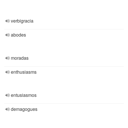
verbigracia
abodes
moradas
enthusiasms
entusiasmos
demagogues