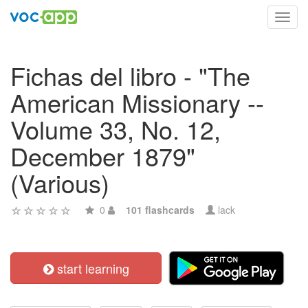
Toggl
navig
Fichas del libro - "The
American Missionary --
Volume 33, No. 12,
December 1879"
(Various)
0
101 flashcards
lack
start learning