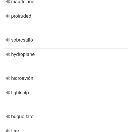
mauriciano
protruded
sobresalió
hydroplane
hidroavión
lightship
buque faro
firer