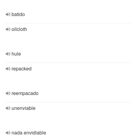
batido
oilcloth
hule
repacked
reempacado
unenviable
nada envidiable