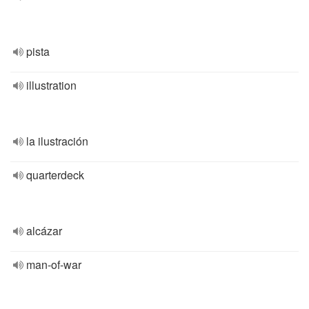
pista
illustration
la ilustración
quarterdeck
alcázar
man-of-war