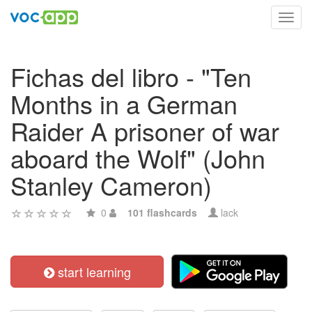
Toggl
navig
Fichas del libro - "Ten
Months in a German
Raider A prisoner of war
aboard the Wolf" (John
Stanley Cameron)
0
101 flashcards
lack
start learning