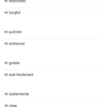
esforzado
lungful
pulmón
schooner
goleta
sub-lieutenant
subteniente
clew