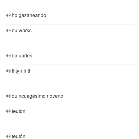
holgazaneando
bulwarks
baluartes
fifty-ninth
quincuagésimo noveno
teuton
teutón