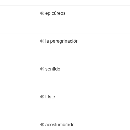
epicúreos
la peregrinación
sentido
triste
acostumbrado