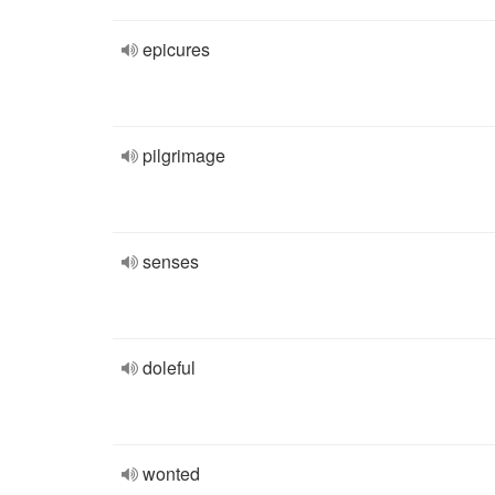
epicures
pilgrimage
senses
doleful
wonted