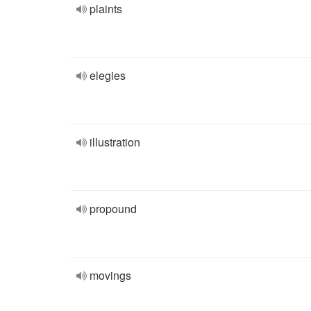
plaints
elegies
illustration
propound
movings