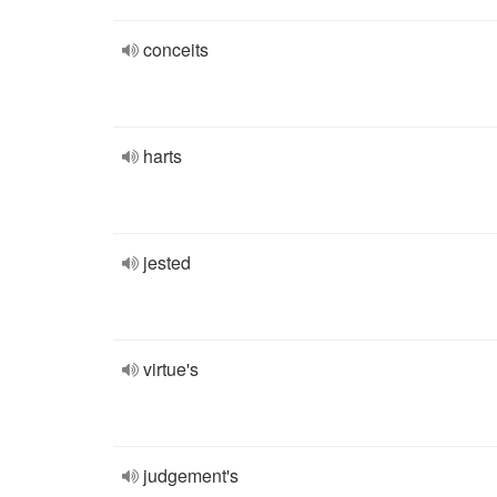
conceits
harts
jested
virtue's
judgement's