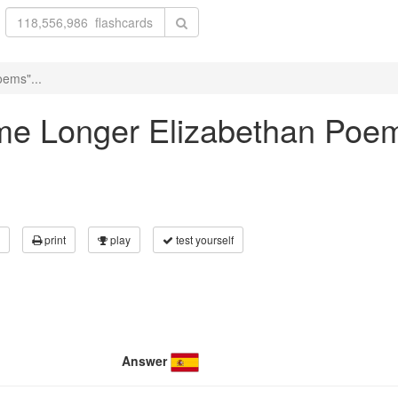
oems"...
Some Longer Elizabethan Poem
print
play
test yourself
Answer