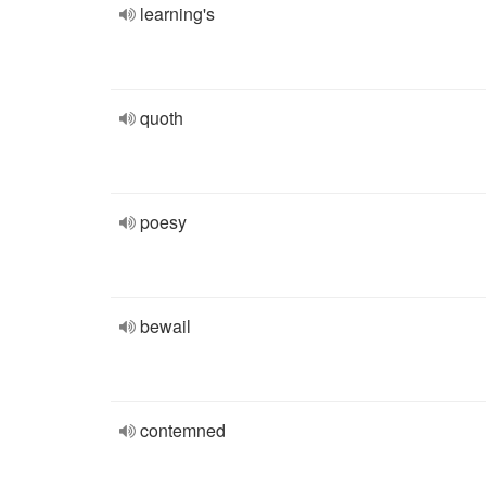
learning's
quoth
poesy
bewail
contemned