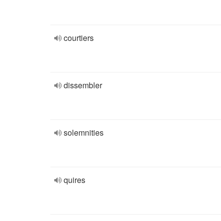
courtiers
dissembler
solemnities
quires