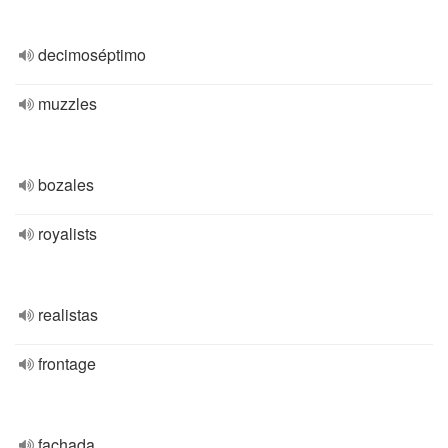
decimoséptimo
muzzles
bozales
royalists
realistas
frontage
fachada