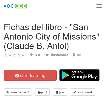
Toggl
navig
Fichas del libro - "San
Antonio City of Missions"
(Claude B. Aniol)
0
101 flashcards
lack
start learning
download mp3
print
play
test yourself