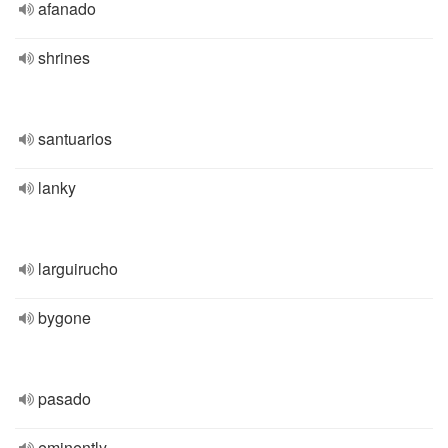
afanado
shrines
santuarios
lanky
larguirucho
bygone
pasado
eminently