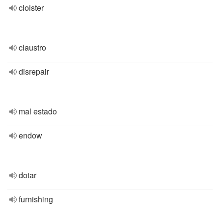
cloister
claustro
disrepair
mal estado
endow
dotar
furnishing