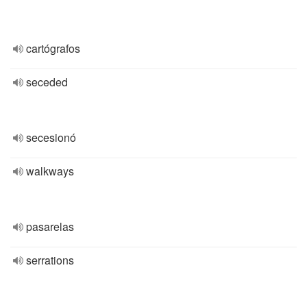
cartógrafos
seceded
secesionó
walkways
pasarelas
serrations