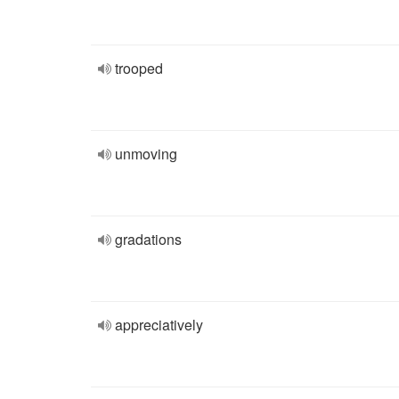
trooped
unmoving
gradations
appreciatively