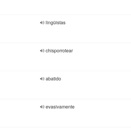
lingüistas
chisporrotear
abatido
evasivamente