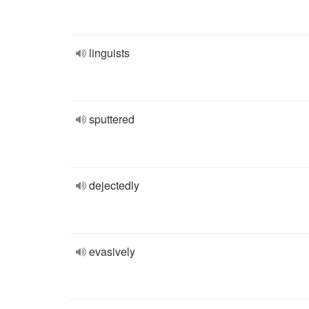
linguists
sputtered
dejectedly
evasively