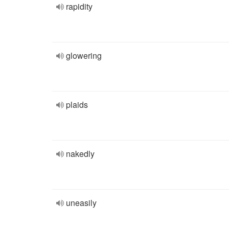
rapidity
glowering
plaids
nakedly
uneasily