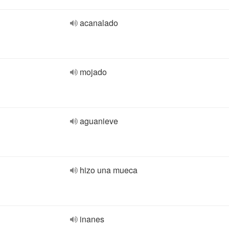
acanalado
mojado
aguanieve
hizo una mueca
inanes