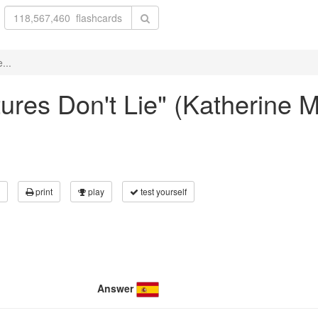
...
ctures Don't Lie" (Katherine
print
play
test yourself
Answer