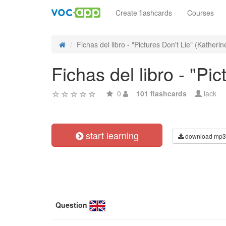
Create flashcards
Courses
Fichas del libro - "Pictures Don't Lie" (Katherine
Fichas del libro - "Pi
0
101 flashcards
lack
start learning
download mp3
Question