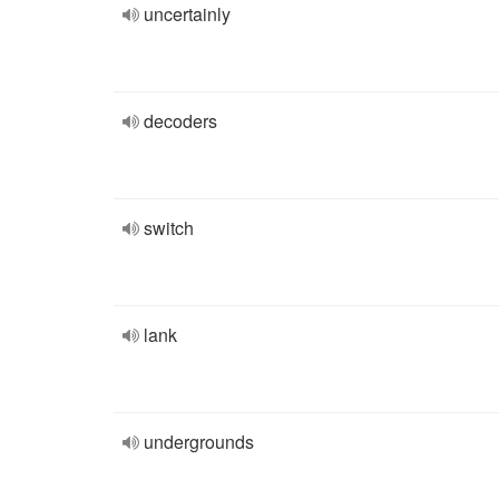
uncertainly
decoders
switch
lank
undergrounds