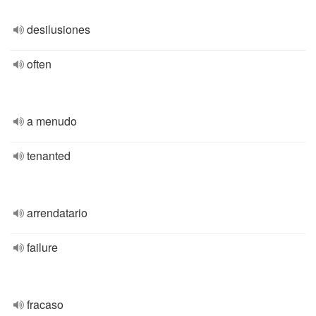
desilusiones
often
a menudo
tenanted
arrendatario
failure
fracaso