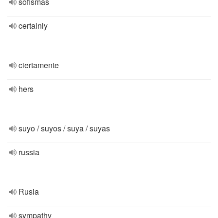
sofismas
certainly
ciertamente
hers
suyo / suyos / suya / suyas
russia
Rusia
sympathy