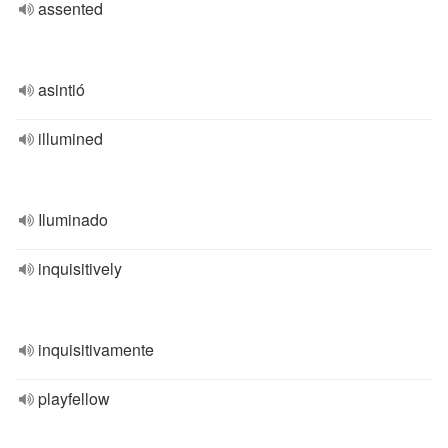
assented
asintió
illumined
Iluminado
inquisitively
inquisitivamente
playfellow