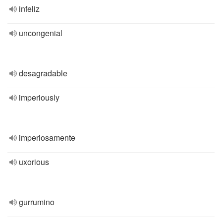
infeliz
uncongenial
desagradable
imperiously
imperiosamente
uxorious
gurrumino