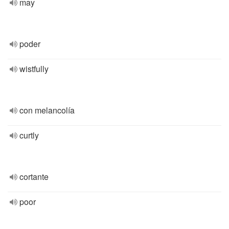
may
poder
wistfully
con melancolía
curtly
cortante
poor