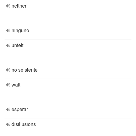
neither
ninguno
unfelt
no se siente
wait
esperar
disillusions