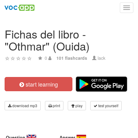
Toggl
navig
Fichas del libro -
"Othmar" (Ouida)
0
101 flashcards
lack
start learning
download mp3
print
play
test yourself
Question
Answer