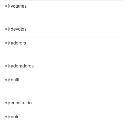
votaries
devotos
adorers
adoradores
built
construido
note