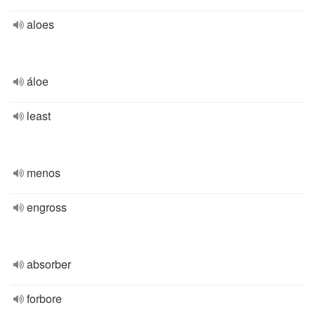
aloes
áloe
least
menos
engross
absorber
forbore