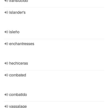
translúcido
islander's
isleño
enchantresses
hechiceras
combated
combatido
vassalage