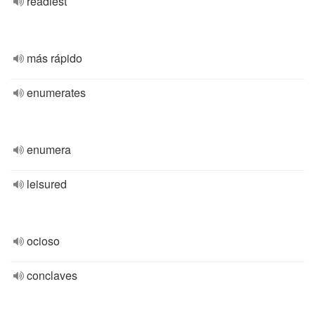
readiest
más rápido
enumerates
enumera
leisured
ocioso
conclaves