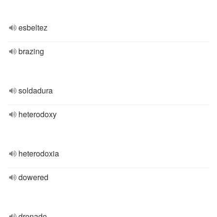
esbeltez
brazing
soldadura
heterodoxy
heterodoxia
dowered
drenado