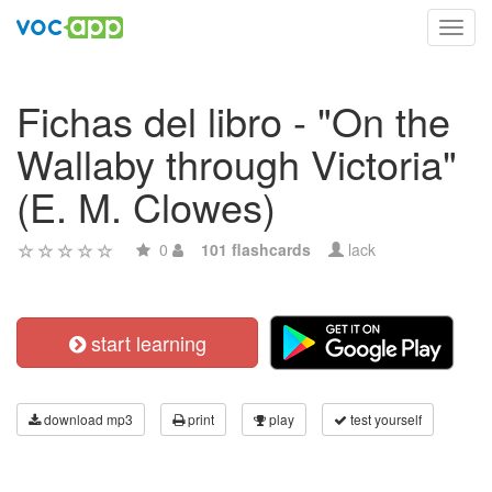
Toggl
navig
Fichas del libro - "On the
Wallaby through Victoria"
(E. M. Clowes)
0
101 flashcards
lack
start learning
download mp3
print
play
test yourself