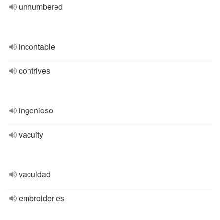
unnumbered
incontable
contrives
ingenioso
vacuity
vacuidad
embroideries