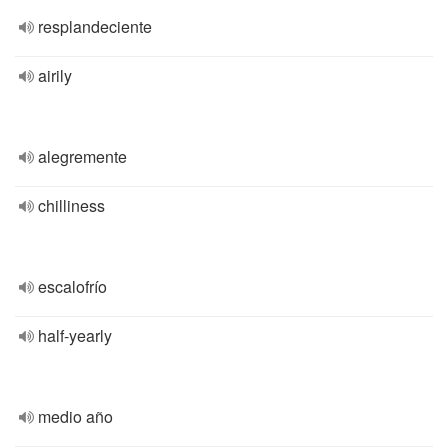
resplandeciente
airily
alegremente
chilliness
escalofrío
half-yearly
medio año