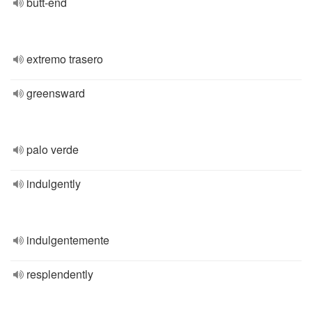
butt-end
extremo trasero
greensward
palo verde
indulgently
indulgentemente
resplendently