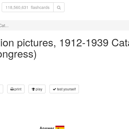
at...
otion pictures, 1912-1939 Cat
Congress)
print
play
test yourself
Answer