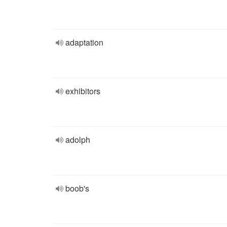
adaptation
exhibitors
adolph
boob's