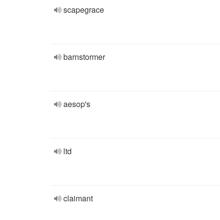
scapegrace
barnstormer
aesop's
ltd
claimant