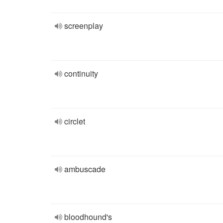
screenplay
continuity
circlet
ambuscade
bloodhound's