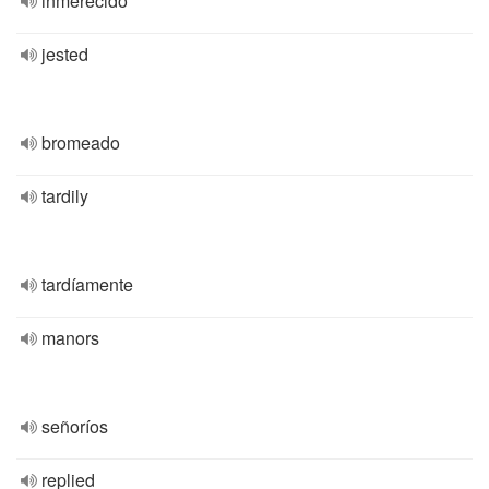
inmerecido
jested
bromeado
tardily
tardíamente
manors
señoríos
replied