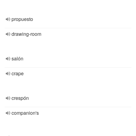
propuesto
drawing-room
salón
crape
crespón
companion's