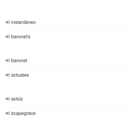
instantáneo
baronet's
baronet
actuates
actúa
scapegrace