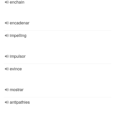
enchain
encadenar
impelling
impulsor
evince
mostrar
antipathies