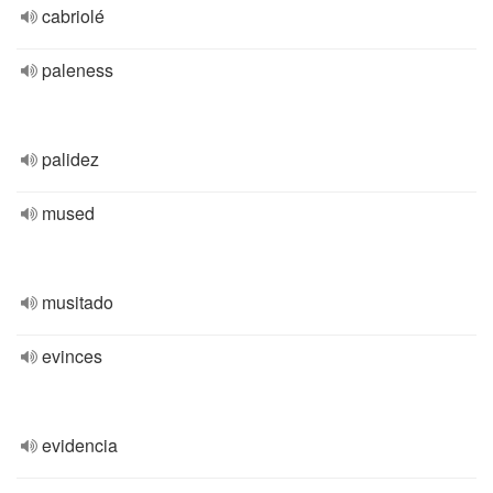
cabriolé
paleness
palidez
mused
musitado
evinces
evidencia