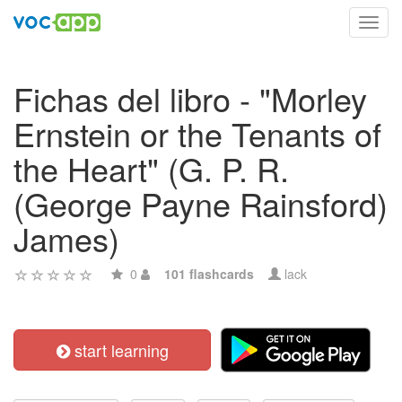
Toggl
navig
Fichas del libro - "Morley
Ernstein or the Tenants of
the Heart" (G. P. R.
(George Payne Rainsford)
James)
0
101 flashcards
lack
start learning