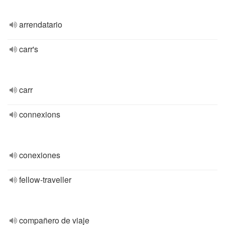
arrendatario
carr's
carr
connexions
conexiones
fellow-traveller
compañero de viaje