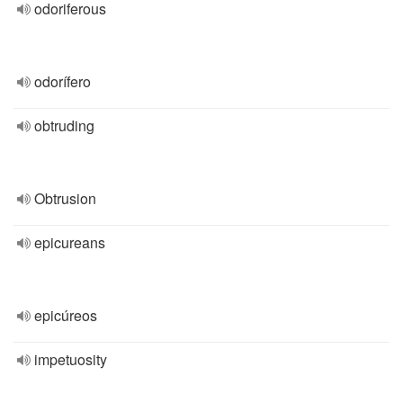
odoriferous
odorífero
obtruding
Obtrusion
epicureans
epicúreos
impetuosity