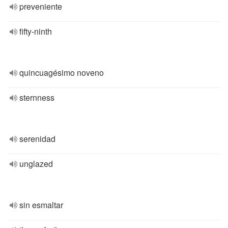
preveniente
fifty-ninth
quincuagésimo noveno
sternness
serenidad
unglazed
sin esmaltar