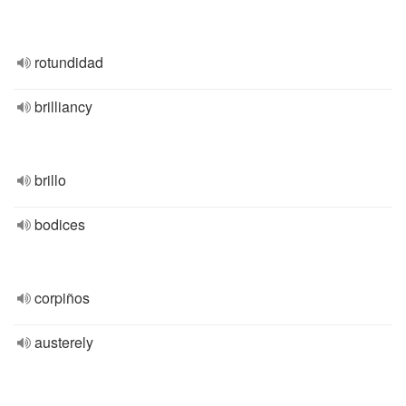
rotundidad
brilliancy
brillo
bodices
corpiños
austerely