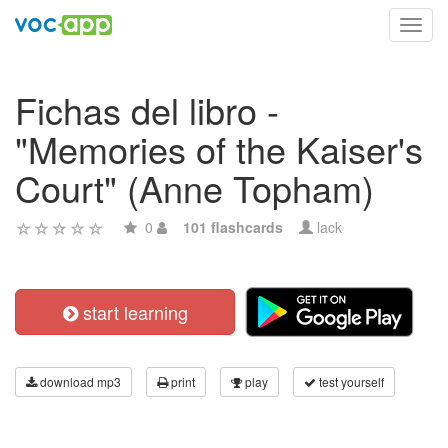
Toggl
navig
Fichas del libro -
"Memories of the Kaiser's
Court" (Anne Topham)
0
101 flashcards
lack
start learning
download mp3
print
play
test yourself