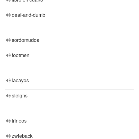
deaf-and-dumb
sordomudos
footmen
lacayos
sleighs
trineos
zwieback