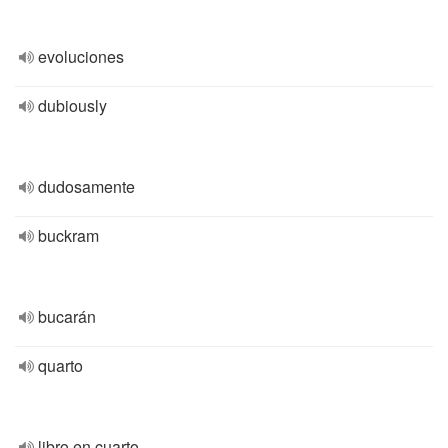
evoluciones
dubiously
dudosamente
buckram
bucarán
quarto
libro en cuarto