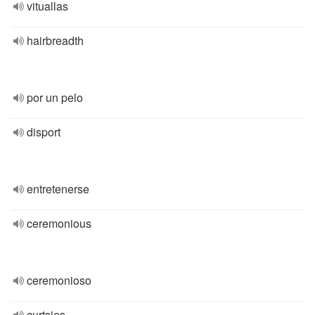
vituallas
hairbreadth
por un pelo
disport
entretenerse
ceremonious
ceremonioso
curtsies