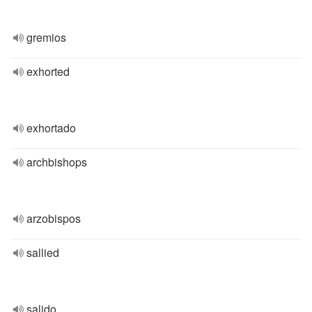
gremios
exhorted
exhortado
archbishops
arzobispos
sallied
salido