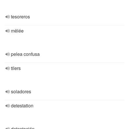
tesoreros
mêlée
pelea confusa
tilers
soladores
detestation
detestación