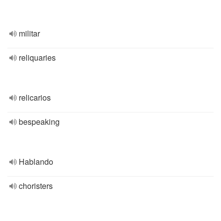
militar
reliquaries
relicarios
bespeaking
Hablando
choristers