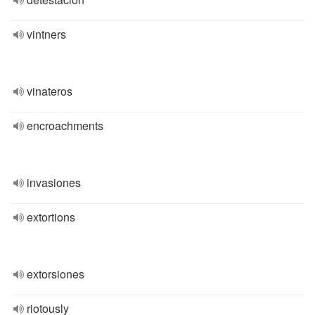
vintners
vinateros
encroachments
invasiones
extortions
extorsiones
riotously