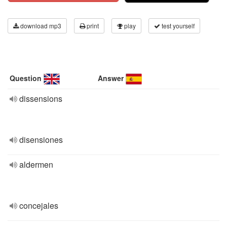
download mp3
print
play
test yourself
Question
Answer
dissensions
disensiones
aldermen
concejales