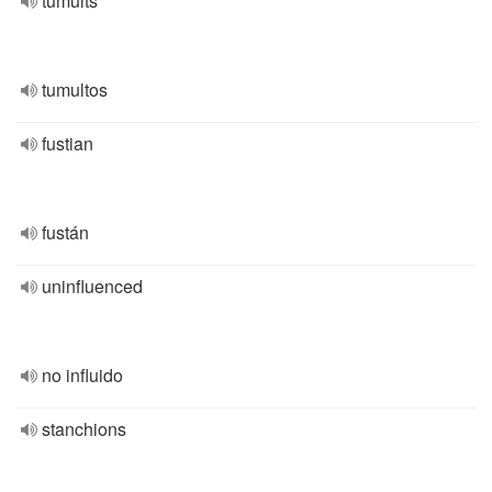
tumults
tumultos
fustian
fustán
uninfluenced
no influido
stanchions