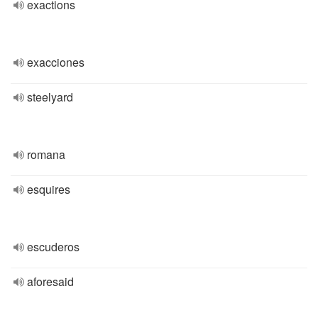
exactions
exacciones
steelyard
romana
esquires
escuderos
aforesaid