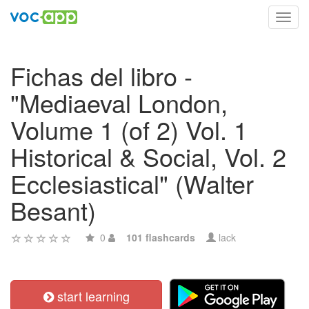
Toggl
navig
Fichas del libro -
"Mediaeval London,
Volume 1 (of 2) Vol. 1
Historical & Social, Vol. 2
Ecclesiastical" (Walter
Besant)
0
101 flashcards
lack
start learning