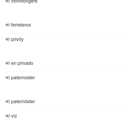
ironmongers
ferreteros
privily
en privado
paternoster
paternóster
viz