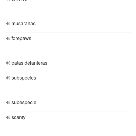
musarañas
forepaws
patas delanteras
subspecies
subespecie
scanty