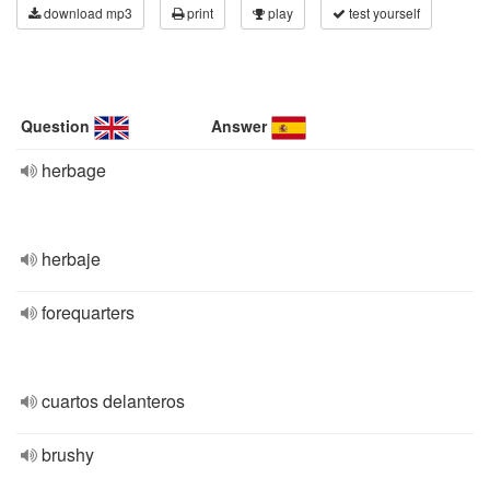
download mp3
print
play
test yourself
Question
Answer
herbage
herbaje
forequarters
cuartos delanteros
brushy