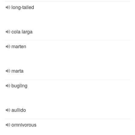
long-tailed
cola larga
marten
marta
bugling
aullido
omnivorous