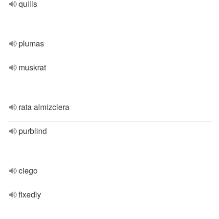
quills
plumas
muskrat
rata almizclera
purblind
ciego
fixedly