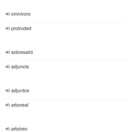
omnívoro
protruded
sobresalió
adjuncts
adjuntos
arboreal
arbóreo