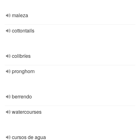
maleza
cottontails
colibríes
pronghorn
berrendo
watercourses
cursos de agua