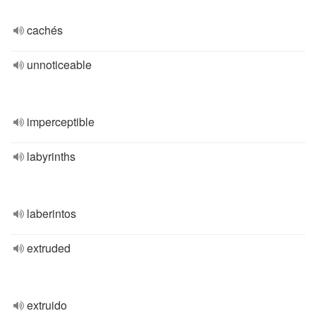
cachés
unnoticeable
imperceptible
labyrinths
laberintos
extruded
extruido