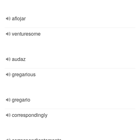
aflojar
venturesome
audaz
gregarious
gregario
correspondingly