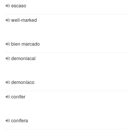
escaso
well-marked
bien marcado
demoniacal
demoníaco
conifer
conífera