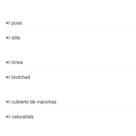
púas
silts
limos
blotched
cubierto de manchas
naturalists