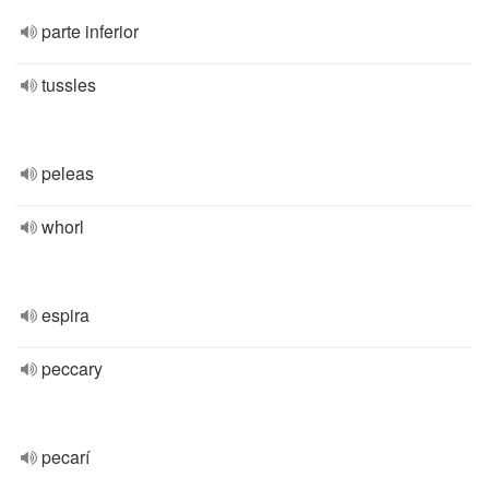
parte inferior
tussles
peleas
whorl
espira
peccary
pecarí