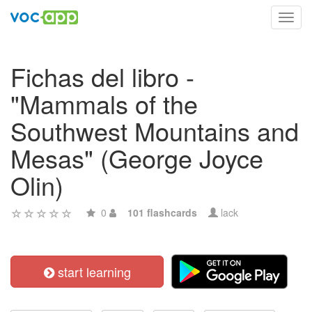
Toggl
navig
Fichas del libro -
"Mammals of the
Southwest Mountains and
Mesas" (George Joyce
Olin)
0
101 flashcards
lack
start learning