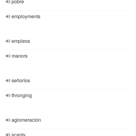
pobre
employments
empleos
manors
señoríos
thronging
aglomeración
scanty