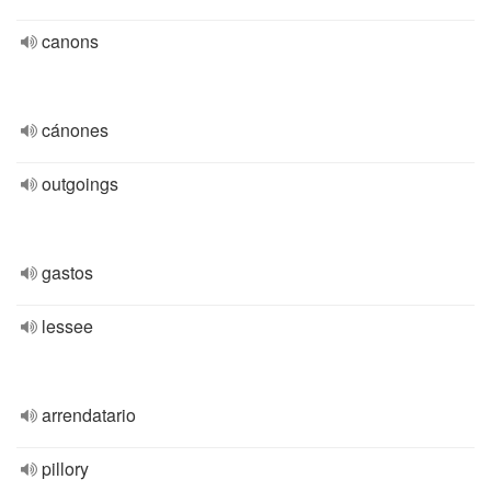
canons
cánones
outgoings
gastos
lessee
arrendatario
pillory