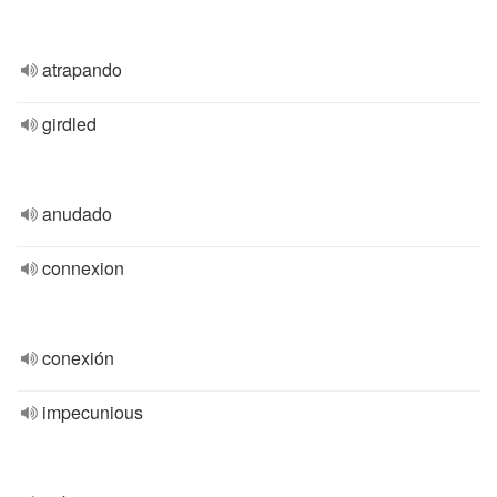
atrapando
girdled
anudado
connexion
conexión
impecunious