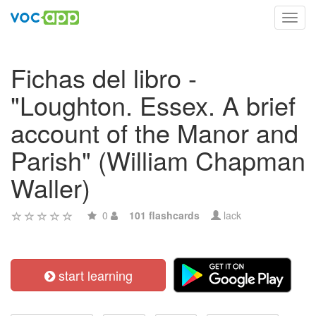
Toggl
navig
Fichas del libro -
"Loughton. Essex. A brief
account of the Manor and
Parish" (William Chapman
Waller)
0
101 flashcards
lack
start learning