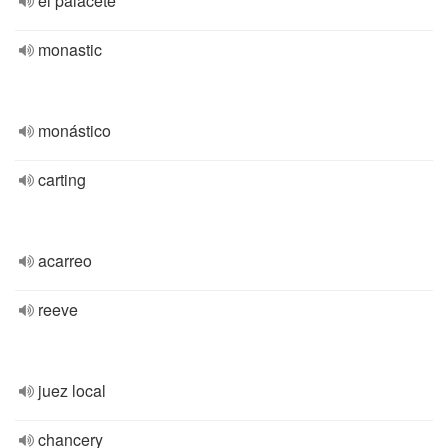
el palacete
monastic
monástico
carting
acarreo
reeve
juez local
chancery