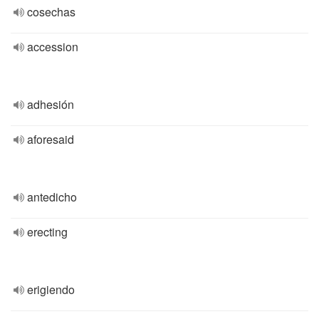
cosechas
accession
adhesión
aforesaid
antedicho
erecting
erigiendo