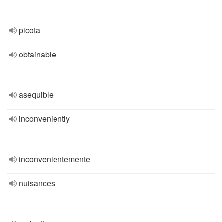
picota
obtainable
asequible
inconveniently
inconvenientemente
nuisances