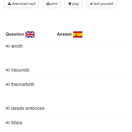
download mp3
print
play
test yourself
Question
Answer
wroth
iracundo
thenceforth
desde entonces
tillers