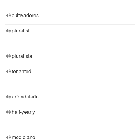
cultivadores
pluralist
pluralista
tenanted
arrendatario
half-yearly
medio año