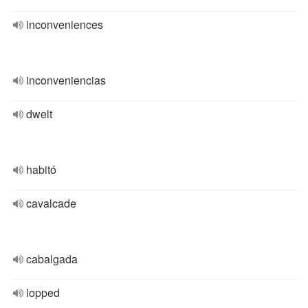
inconveniences
inconveniencias
dwelt
habitó
cavalcade
cabalgada
lopped