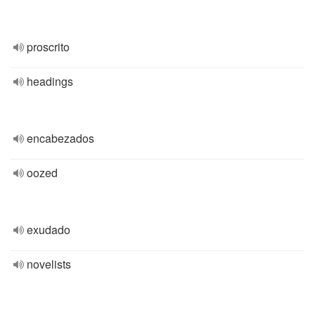
proscrito
headings
encabezados
oozed
exudado
novelists