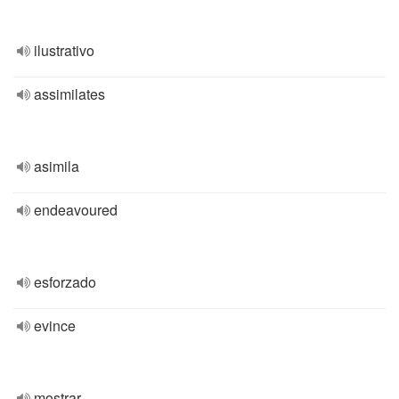
ilustrativo
assimilates
asimila
endeavoured
esforzado
evince
mostrar