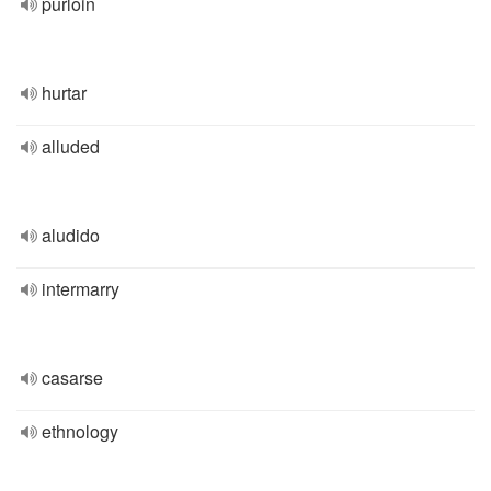
purloin
hurtar
alluded
aludido
intermarry
casarse
ethnology