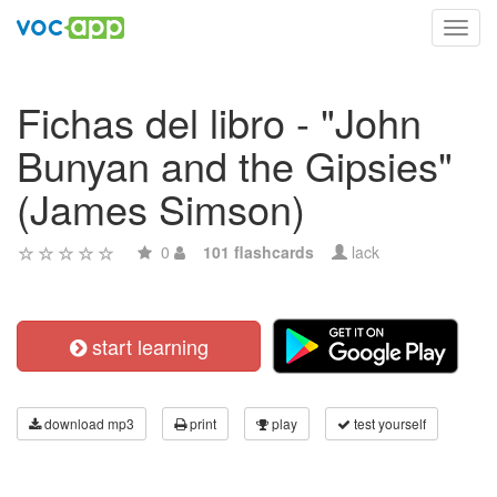
Toggl
navig
Fichas del libro - "John
Bunyan and the Gipsies"
(James Simson)
0
101 flashcards
lack
start learning
download mp3
print
play
test yourself