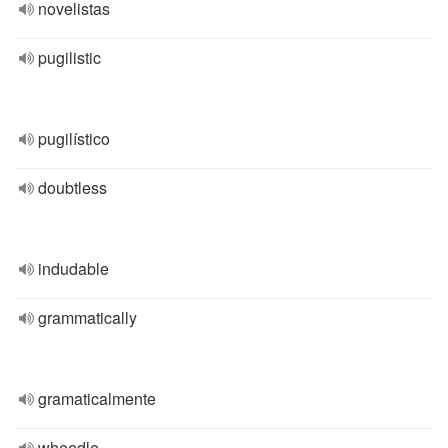
novelistas
pugilistic
pugilístico
doubtless
indudable
grammatically
gramaticalmente
wheedle