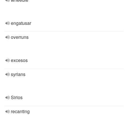
engatusar
overruns
excesos
syrians
Sirios
recanting