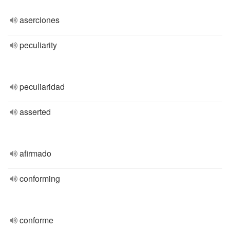
aserciones
peculiarity
peculiaridad
asserted
afirmado
conforming
conforme