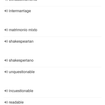
intermarriage
matrimonio mixto
shakespearian
shakesperiano
unquestionable
incuestionable
readable