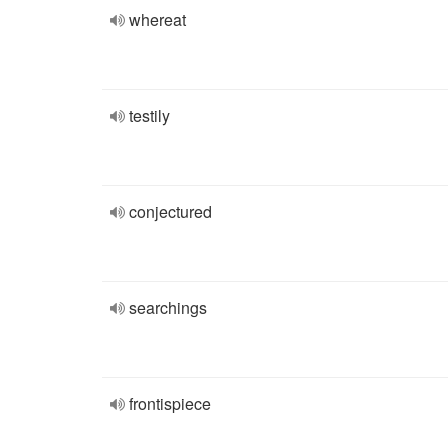
whereat
testily
conjectured
searchings
frontispiece