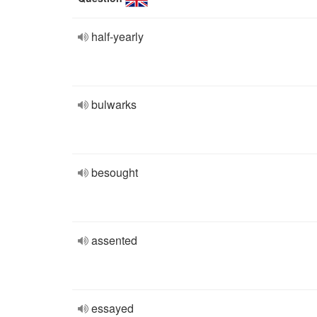
half-yearly
bulwarks
besought
assented
essayed