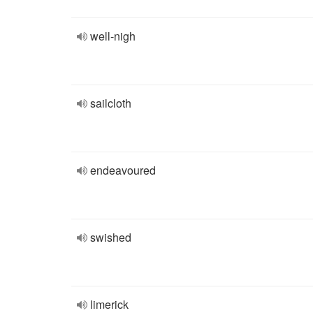
well-nigh
sailcloth
endeavoured
swished
limerick