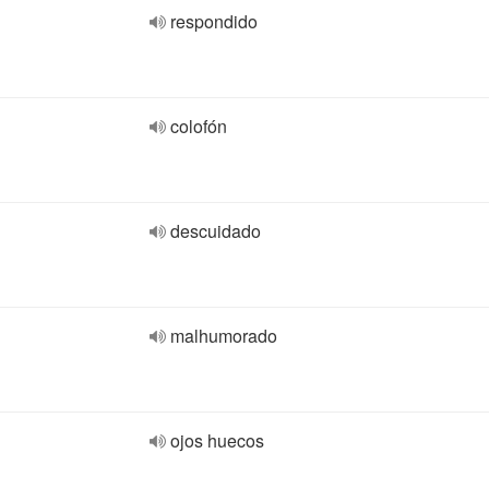
respondido
colofón
descuidado
malhumorado
ojos huecos