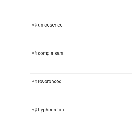
unloosened
complaisant
reverenced
hyphenation