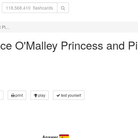
Pi...
race O'Malley Princess and Pi
print
play
test yourself
Answer