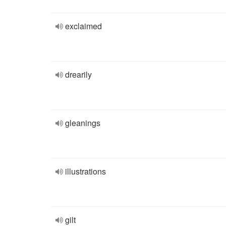
exclaimed
drearily
gleanings
illustrations
gilt