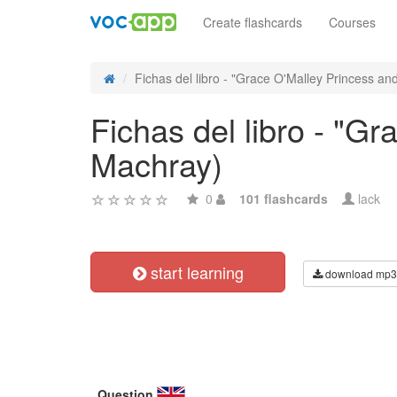
Create flashcards
Courses
Fichas del libro - "Grace O'Malley Princess and 
Fichas del libro - "G
Machray)
0
101 flashcards
lack
start learning
download mp3
Question