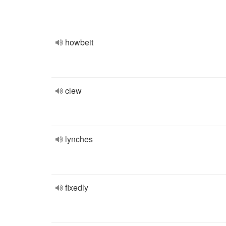
howbeit
clew
lynches
fixedly